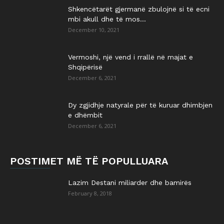
Shkencëtarët gjermanë zbulojnë si të ecni
mbi akull dhe të mos...
December 10, 2021
Vermoshi, një vend i rrallë në majat e
Shqipërisë
December 6, 2021
Dy zgjidhje natyrale për të kuruar dhimbjen
e dhëmbit
December 6, 2021
POSTIMET MË TË POPULLUARA
Lazim Destani miliarder dhe bamirës
February 8, 2018