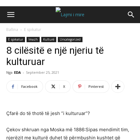
Ballina
E spikatur
E spikatur
Imazh
Kulturë
Uncategorized
8 cilësitë e një njeriu të
kulturuar
Nga
EDA
-
September 25, 2021
Facebook
X
Pinterest
Çfarë do të thotë të jesh ”i kulturuar”?
Çekov shkruan nga Moska më 1886:Sipas mendimit tim,
njerëzit me kulturë duhet të përmbushin kushtet që