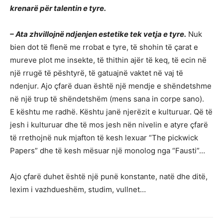
krenarë për talentin e tyre.
– Ata zhvillojnë ndjenjen estetike tek vetja e tyre.
Nuk
bien dot të flenë me rrobat e tyre, të shohin të çarat e
mureve plot me insekte, të thithin ajër të keq, të ecin në
një rrugë të pështyrë, të gatuajnë vaktet në vaj të
ndenjur. Ajo çfarë duan është një mendje e shëndetshme
në një trup të shëndetshëm (mens sana in corpe sano).
E kështu me radhë. Kështu janë njerëzit e kulturuar. Që të
jesh i kulturuar dhe të mos jesh nën nivelin e atyre çfarë
të rrethojnë nuk mjafton të kesh lexuar “The pickwick
Papers” dhe të kesh mësuar një monolog nga “Fausti”…
Ajo çfarë duhet është një punë konstante, natë dhe ditë,
lexim i vazhdueshëm, studim, vullnet…