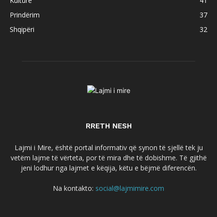
Kulturë
41
Prindërim
37
Shqipëri
32
RRETH NESH
Lajmi i Mire, është portal informativ që synon të sjellë tek ju
vetëm lajme të vërteta, por të mira dhe të dobishme. Të gjithë
jeni lodhur nga lajmet e këqija, këtu e bëjmë diferencën.
Na kontakto:
social@lajmimire.com