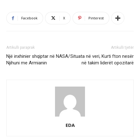
Facebook
X
Pinterest
Artikulli paraprak
Artikulli tjetër
Një inxhinier shqiptar në NASA/
Situata në veri, Kurti fton nesër
Njihuni me Armianin
në takim liderët opozitarë
EDA