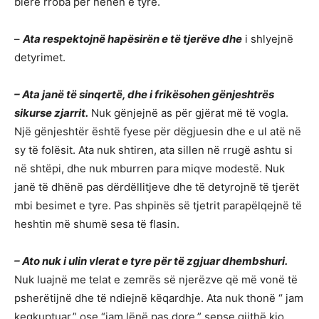
blerë rroba për nënën e tyre.
–
Ata respektojnë hapësirën e të tjerëve dhe
i shlyejnë
detyrimet.
– Ata janë të sinqertë, dhe i frikësohen gënjeshtrës
sikurse zjarrit.
Nuk gënjejnë as për gjërat më të vogla.
Një gënjeshtër është fyese për dëgjuesin dhe e ul atë në
sy të folësit. Ata nuk shtiren, ata sillen në rrugë ashtu si
në shtëpi, dhe nuk mburren para miqve modestë. Nuk
janë të dhënë pas dërdëllitjeve dhe të detyrojnë të tjerët
mbi besimet e tyre. Pas shpinës së tjetrit parapëlqejnë të
heshtin më shumë sesa të flasin.
– Ato nuk i ulin vlerat e tyre për të zgjuar dhembshuri.
Nuk luajnë me telat e zemrës së njerëzve që më vonë të
psherëtijnë dhe të ndiejnë këqardhje. Ata nuk thonë “ jam
keqkuptuar,” ose “jam lënë pas dore,” sepse gjithë kjo