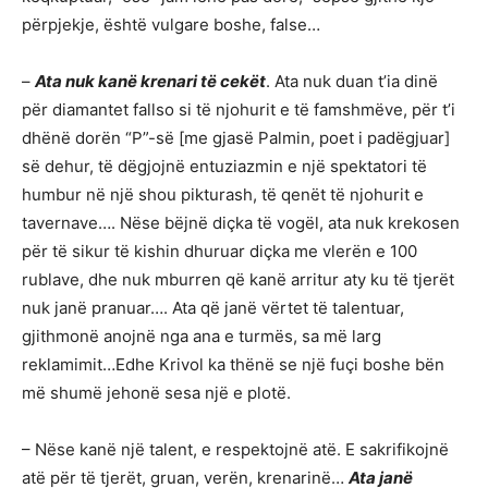
përpjekje, është vulgare boshe, false…
–
Ata nuk kanë krenari të cekët
. Ata nuk duan t’ia dinë
për diamantet fallso si të njohurit e të famshmëve, për t’i
dhënë dorën “P”-së [me gjasë Palmin, poet i padëgjuar]
së dehur, të dëgjojnë entuziazmin e një spektatori të
humbur në një shou pikturash, të qenët të njohurit e
tavernave…. Nëse bëjnë diçka të vogël, ata nuk krekosen
për të sikur të kishin dhuruar diçka me vlerën e 100
rublave, dhe nuk mburren që kanë arritur aty ku të tjerët
nuk janë pranuar…. Ata që janë vërtet të talentuar,
gjithmonë anojnë nga ana e turmës, sa më larg
reklamimit…Edhe Krivol ka thënë se një fuçi boshe bën
më shumë jehonë sesa një e plotë.
– Nëse kanë një talent, e respektojnë atë. E sakrifikojnë
atë për të tjerët, gruan, verën, krenarinë…
Ata janë