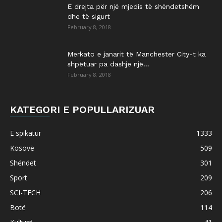
E drejta për një mjedis të shëndetshëm
dhe të sigurt
February 8, 2018
Merkato e janarit të Manchester City-t ka
shpëtuar pa dashje një...
February 8, 2018
KATEGORI E POPULLARIZUAR
E spikatur
1333
Kosovë
509
Shëndet
301
Sport
209
SCI-TECH
206
Botë
114