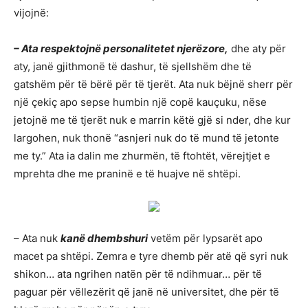
vijojnë:
– Ata respektojnë personalitetet njerëzore,
dhe aty për
aty, janë gjithmonë të dashur, të sjellshëm dhe të
gatshëm për të bërë për të tjerët. Ata nuk bëjnë sherr për
një çekiç apo sepse humbin një copë kauçuku, nëse
jetojnë me të tjerët nuk e marrin këtë gjë si nder, dhe kur
largohen, nuk thonë “asnjeri nuk do të mund të jetonte
me ty.” Ata ia dalin me zhurmën, të ftohtët, vërejtjet e
mprehta dhe me praninë e të huajve në shtëpi.
– Ata nuk
kanë dhembshuri
vetëm për lypsarët apo
macet pa shtëpi. Zemra e tyre dhemb për atë që syri nuk
shikon… ata ngrihen natën për të ndihmuar… për të
paguar për vëllezërit që janë në universitet, dhe për të