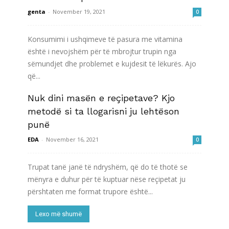
genta
-
November 19, 2021
0
Konsumimi i ushqimeve të pasura me vitamina
është i nevojshëm për të mbrojtur trupin nga
sëmundjet dhe problemet e kujdesit të lëkurës. Ajo
që...
Nuk dini masën e reçipetave? Kjo
Lexo më shumë
metodë si ta llogarisni ju lehtëson
punë
EDA
-
November 16, 2021
0
Trupat tanë janë të ndryshëm, që do të thotë se
mënyra e duhur për të kuptuar nëse reçipetat ju
përshtaten me format trupore është...
Lexo më shumë