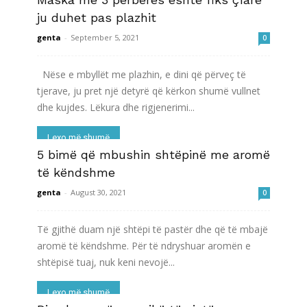
ju duhet pas plazhit
genta
-
September 5, 2021
0
Nëse e mbyllët me plazhin, e dini që përveç të
tjerave, ju pret një detyrë që kërkon shumë vullnet
dhe kujdes. Lëkura dhe rigjenerimi...
Lexo më shumë
5 bimë që mbushin shtëpinë me aromë
të këndshme
genta
-
August 30, 2021
0
Të gjithë duam një shtëpi të pastër dhe që të mbajë
aromë të këndshme. Për të ndryshuar aromën e
shtëpisë tuaj, nuk keni nevojë...
Lexo më shumë