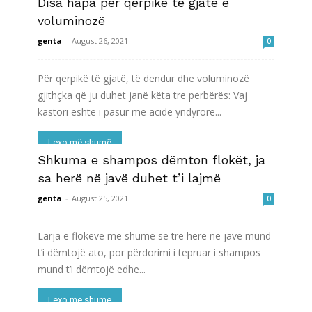
Disa hapa për qerpikë të gjatë e
voluminozë
genta
-
August 26, 2021
0
Për qerpikë të gjatë, të dendur dhe voluminozë
gjithçka që ju duhet janë këta tre përbërës: Vaj
kastori është i pasur me acide yndyrore...
Lexo më shumë
Shkuma e shampos dëmton flokët, ja
sa herë në javë duhet t’i lajmë
genta
-
August 25, 2021
0
Larja e flokëve më shumë se tre herë në javë mund
t’i dëmtojë ato, por përdorimi i tepruar i shampos
mund t’i dëmtojë edhe...
Lexo më shumë