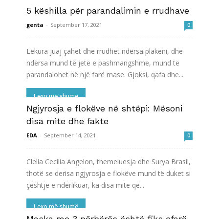
5 këshilla për parandalimin e rrudhave
genta
-
September 17, 2021
0
Lëkura juaj çahet dhe rrudhet ndërsa plakeni, dhe
ndërsa mund të jetë e pashmangshme, mund të
parandalohet në një farë mase. Gjoksi, qafa dhe...
Lexo më shumë
Ngjyrosja e flokëve në shtëpi: Mësoni
disa mite dhe fakte
EDA
-
September 14, 2021
0
Clelia Cecilia Angelon, themeluesja dhe Surya Brasil,
thotë se derisa ngjyrosja e flokëve mund të duket si
çështje e ndërlikuar, ka disa mite që...
Lexo më shumë
Maska me 3 përbërës është fiks çfarë