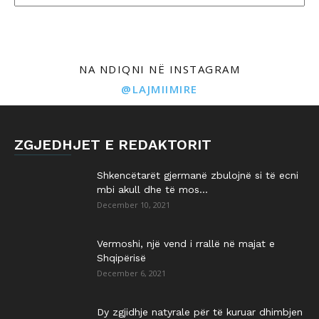
NA NDIQNI NË INSTAGRAM
@LAJMIIMIRE
ZGJEDHJET E REDAKTORIT
Shkencëtarët gjermanë zbulojnë si të ecni
mbi akull dhe të mos...
December 10, 2021
Vermoshi, një vend i rrallë në majat e
Shqipërisë
December 6, 2021
Dy zgjidhje natyrale për të kuruar dhimbjen