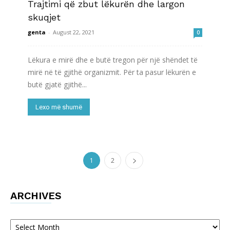
Trajtimi që zbut lëkurën dhe largon
skuqjet
genta
-
August 22, 2021
0
Lëkura e mirë dhe e butë tregon për një shëndet të
mirë në të gjithë organizmit. Për ta pasur lëkurën e
butë gjatë gjithë...
Lexo më shumë
1
2
ARCHIVES
Archives