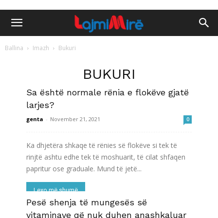
Ballina
Imazh
Bukuri
BUKURI
Sa është normale rënia e flokëve gjatë
larjes?
genta
-
November 21, 2021
0
Ka dhjetëra shkaqe të rënies së flokëve si tek të
rinjtë ashtu edhe tek të moshuarit, të cilat shfaqen
papritur ose graduale. Mund të jetë...
Lexo më shumë
Pesë shenja të mungesës së
vitaminave që nuk duhen anashkaluar