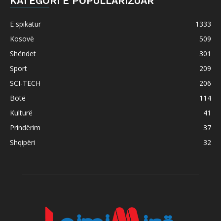
KATEGORI E POPULLARIZUAR
E spikatur
1333
Kosovë
509
Shëndet
301
Sport
209
SCI-TECH
206
Botë
114
Kulturë
41
Prindërim
37
Shqipëri
32