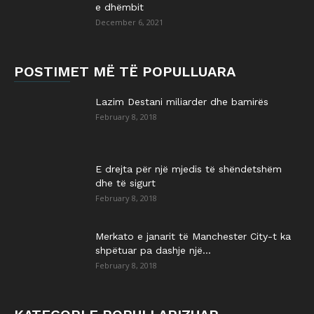
e dhëmbit
December 6, 2021
POSTIMET MË TË POPULLUARA
Lazim Destani miliarder dhe bamirës
February 8, 2018
E drejta për një mjedis të shëndetshëm
dhe të sigurt
February 8, 2018
Merkato e janarit të Manchester City-t ka
shpëtuar pa dashje një...
February 8, 2018