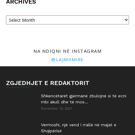
ARCHIVES
Archives
NA NDIQNI NË INSTAGRAM
@LAJMIIMIRE
ZGJEDHJET E REDAKTORIT
Shkencëtarët gjermanë zbulojnë si të ecni
mbi akull dhe të mos...
December 10, 2021
Vermoshi, një vend i rrallë në majat e
Shqipërisë