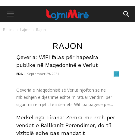
Ballina
Lajme
Rajon
RAJON
Qeveria: WiFi falas për hapësira
publike në Maqedoninë e Veriut
EDA
-
September 29, 2021
0
Qeveria e Maqedonisë së Veriut njofton se në
mbledhjen e djeshme është miratuar vendimi për
sigurimin e rrjetit të internetit Wifi pa pagesë për...
Merkel nga Tirana: Zemra më rreh për
Lexo më shumë
vendet e Ballkanit Perëndimor, do t’i
vizitojë edhe pas mandatit