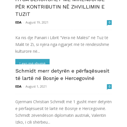
PËR KONTRIBUTIN NË ZHVILLIMIN E
TUZIT
EDA
-
August 19, 2021
0
Ka nis dje Panairi i Librit “Vera në Malësi” në Tuz të
Malit të Zi, si njëra nga ngjarjet më të rëndësishme
kulturore në...
Lexo më shumë
Schmidt merr detyrën e përfaqësuesit
të lartë në Bosnje e Hercegovinë
EDA
-
August 1, 2021
0
Gjermani Christian Schmidt më 1 gusht merr detyrën
e përfaqësuesit të lartë në Bosnje e Hercegovinë.
Schmidt zëvendëson diplomatin austriak, Valentin
Izko, i cili shërbeu...