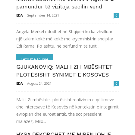
pamundur të vizitoja secilin vend
EDA
-
September 14, 2021
0
Angela Merkel ndodhet në Shqipëri ku ka zhvilluar
një takim kokë më kokë me kryeministrin shqiptar
Edi Rama. Po ashtu, në përfundim të turit...
Lexo më shumë
GJUKANOVIQ: MALI I ZI I MBËSHTET
PLOTËSISHT SYNIMET E KOSOVËS
EDA
-
August 24, 2021
0
​​​​​​​Mali i Zi mbështet plotësisht realizimin e qëllimeve
dhe interesave të Kosovës në kontekstin e integrimit
evropian dhe euroatlantik, tha sot presidenti
malazez, Milo...
HYSA DEKOROHET ME MIRËNJOHJE
Lexo më shumë