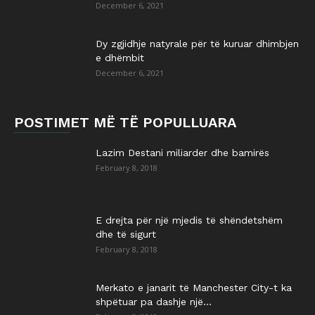
December 6, 2021
Dy zgjidhje natyrale për të kuruar dhimbjen
e dhëmbit
December 6, 2021
POSTIMET MË TË POPULLUARA
Lazim Destani miliarder dhe bamirës
February 8, 2018
E drejta për një mjedis të shëndetshëm
dhe të sigurt
February 8, 2018
Merkato e janarit të Manchester City-t ka
shpëtuar pa dashje një...