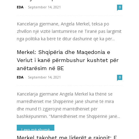
EDA
-
September 14, 2021
0
Kancelarja gjermane, Angela Merkel, teksa po
zhvillon një vizitë lamtumirëse në Tiranë pas largimit
nga politika ka bërë të ditur dashurinë që ka për...
Merkel: Shqipëria dhe Maqedonia e
Lexo më shumë
Veriut i kanë përmbushur kushtet për
anëtarësim në BE
EDA
-
September 14, 2021
0
Kancelarja gjermane Angela Merkel ka thënë se
marrëdhëniet me Shqipërinë janë shumë të mira
dhe mund t’i zgjerojnë marrëdhëniet për
bashkëpunimin. “Marrëdhëniet me Shqipërinë janë...
Lexo më shumë
Merkel takohet me liderët e rajonit: E