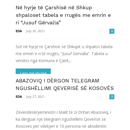
Në hyrje të Çarshisë në Shkup
Lexo më shumë
shpaloset tabela e rrugës me emrin e
ri “Jusuf Gërvalla”
EDA
-
July 30, 2021
0
Sot në hyrje të Çarshisë së Shkupit u shpalos tabela
me emrin e ri të rrugës, “Jusuf Gërvalla”. Tabela u
vendos nga Komuna e Çairit,...
Lexo më shumë
ABAZOVIQ I DËRGON TELEGRAM
NGUSHËLLIMI QEVERISË SË KOSOVËS
EDA
-
July 27, 2021
0
Zëvendëskryeministri i Malit të zi Dritan Abazoviq, i
ka dërguar një telegram ngushëllimi Qeverisë së
Kosovës për vdekjen e 10 persona në aksidentin