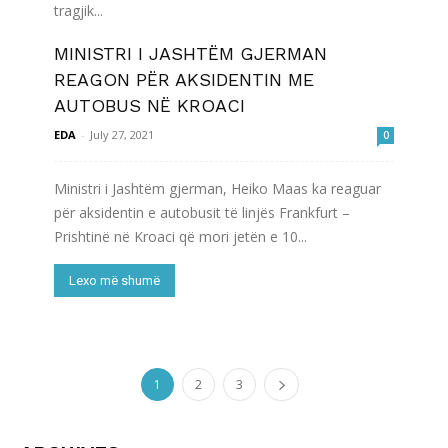
tragjik...
MINISTRI I JASHTËM GJERMAN
Lexo më shumë
REAGON PËR AKSIDENTIN ME
AUTOBUS NË KROACI
EDA
-
July 27, 2021
0
Ministri i Jashtëm gjerman, Heiko Maas ka reaguar
për aksidentin e autobusit të linjës Frankfurt –
Prishtinë në Kroaci që mori jetën e 10...
Lexo më shumë
1
2
3