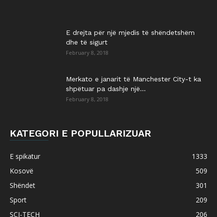
E drejta për një mjedis të shëndetshëm
dhe të sigurt
February 8, 2018
Merkato e janarit të Manchester City-t ka
shpëtuar pa dashje një...
February 8, 2018
KATEGORI E POPULLARIZUAR
E spikatur
1333
Kosovë
509
Shëndet
301
Sport
209
SCI-TECH
206