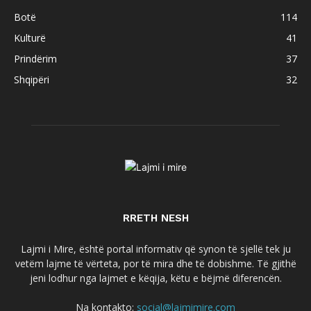
Botë
114
Kulturë
41
Prindërim
37
Shqipëri
32
RRETH NESH
Lajmi i Mire, është portal informativ që synon të sjellë tek ju
vetëm lajme të vërteta, por të mira dhe të dobishme. Të gjithë
jeni lodhur nga lajmet e këqija, këtu e bëjmë diferencën.
Na kontakto:
social@lajmimire.com