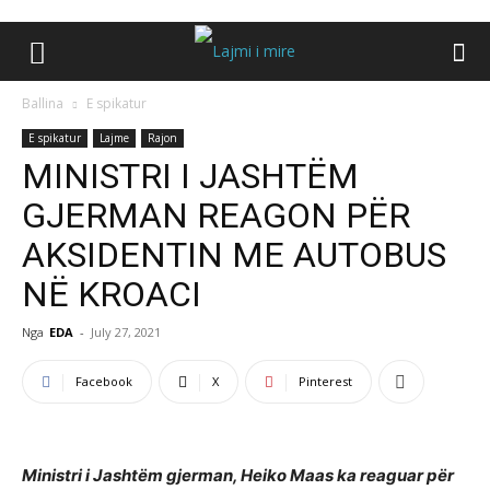
Ballina
E spikatur
E spikatur
Lajme
Rajon
MINISTRI I JASHTËM
GJERMAN REAGON PËR
AKSIDENTIN ME AUTOBUS
NË KROACI
Nga
EDA
-
July 27, 2021
Facebook
X
Pinterest
Ministri i Jashtëm gjerman, Heiko Maas ka reaguar për