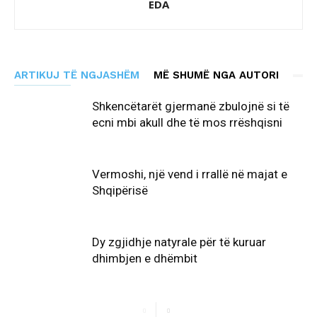
EDA
ARTIKUJ TË NGJASHËM
MË SHUMË NGA AUTORI
Shkencëtarët gjermanë zbulojnë si të
ecni mbi akull dhe të mos rrëshqisni
Vermoshi, një vend i rrallë në majat e
Shqipërisë
Dy zgjidhje natyrale për të kuruar
dhimbjen e dhëmbit