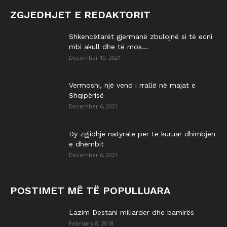
ZGJEDHJET E REDAKTORIT
Shkencëtarët gjermanë zbulojnë si të ecni
mbi akull dhe të mos...
December 10, 2021
Vermoshi, një vend i rrallë në majat e
Shqipërisë
December 6, 2021
Dy zgjidhje natyrale për të kuruar dhimbjen
e dhëmbit
December 6, 2021
POSTIMET MË TË POPULLUARA
Lazim Destani miliarder dhe bamirës
February 8, 2018