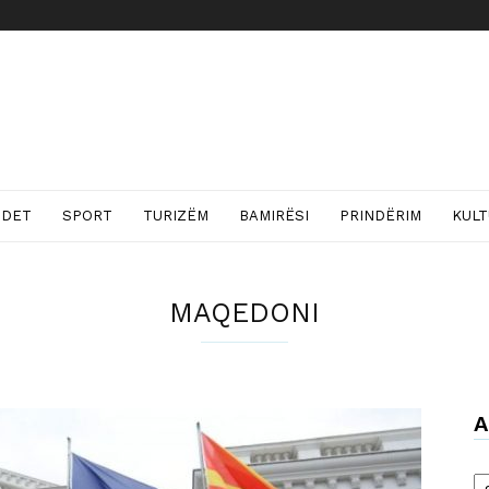
NDET
SPORT
TURIZËM
BAMIRËSI
PRINDËRIM
KUL
MAQEDONI
A
Ar