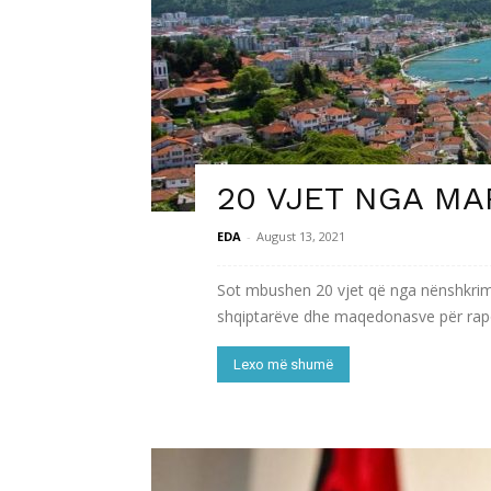
20 VJET NGA MA
EDA
-
August 13, 2021
Sot mbushen 20 vjet që nga nënshkrim
shqiptarëve dhe maqedonasve për raport
Lexo më shumë