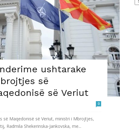
 nderime ushtarake
brojtjes së
aqedonisë së Veriut
0
s së Maqedonisë së Veriut, ministri i Mbrojtjes,
ij, Radmila Shekerinska-Jankovska, me...