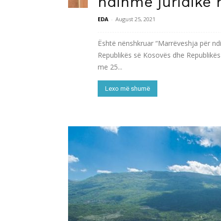
ndihmë juridike n
EDA
-
August 25, 2021
Është nënshkruar “Marrëveshja për ndih
Republikës së Kosovës dhe Republikës 
me 25...
Lexo më shumë