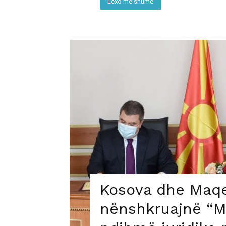
Lexo më shumë
Kosova dhe Maqe
nënshkruajnë “M