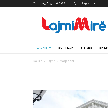
Thursday, August 6, 2026
Kycu / Regjistrohu
Lajmi
i
mire
LAJME
SCI-TECH
BIZNES
SHË
Ballina
Lajme
Maqedoni