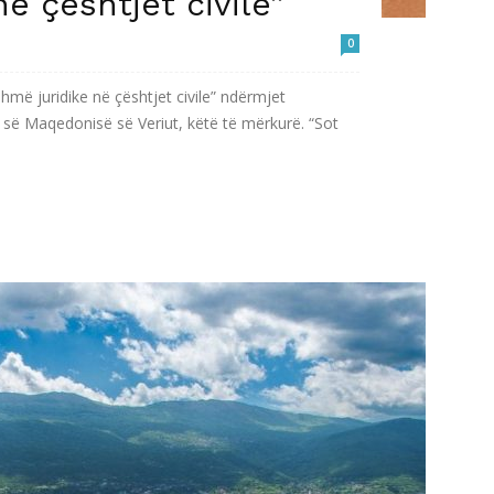
ë çështjet civile”
0
më juridike në çështjet civile” ndërmjet
së Maqedonisë së Veriut, këtë të mërkurë. “Sot