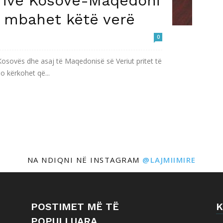
rive Kosovë-Maqedoni
të mbahet këtë verë
0
osovës dhe asaj të Maqedonisë së Veriut pritet të
o kërkohet që...
NA NDIQNI NË INSTAGRAM
@LAJMIIMIRE
POSTIMET MË TË
K
POPULLUARA