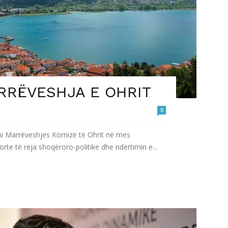
RRËVESHJA E OHRIT
0
i Marrëveshjes Kornizë të Ohrit në mes
e të reja shoqëroro-politike dhe ndërtimin e...