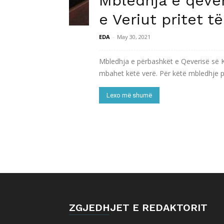
Mbledhja e qeve
e Veriut pritet 
EDA
-
May 30, 2021
Mbledhja e përbashkët e Qeverisë së K
mbahet këtë verë. Për këtë mbledhje p
Lexo më shumë
ZGJEDHJET E REDAKTORIT