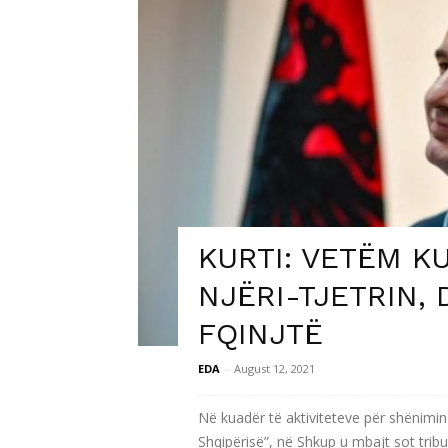
KURTI: VETËM K
NJËRI-TJETRIN,
FQINJTË
EDA
-
August 12, 2021
Në kuadër të aktiviteteve për shënimin 
Shqipërisë”, në Shkup u mbajt sot tribu