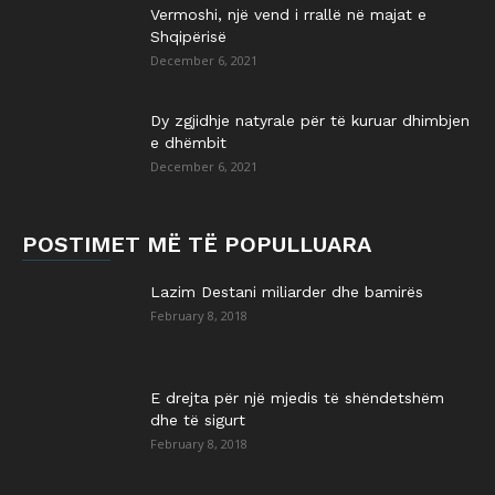
Vermoshi, një vend i rrallë në majat e
Shqipërisë
December 6, 2021
Dy zgjidhje natyrale për të kuruar dhimbjen
e dhëmbit
December 6, 2021
POSTIMET MË TË POPULLUARA
Lazim Destani miliarder dhe bamirës
February 8, 2018
E drejta për një mjedis të shëndetshëm
dhe të sigurt
February 8, 2018