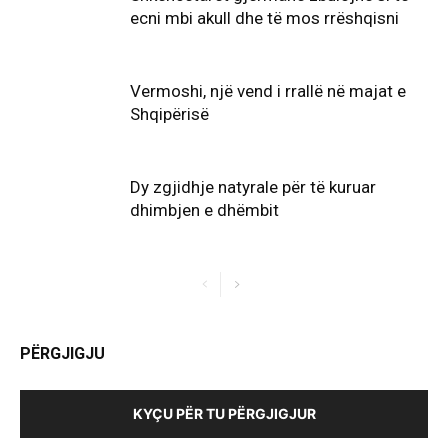
ecni mbi akull dhe të mos rrëshqisni
Vermoshi, një vend i rrallë në majat e
Shqipërisë
Dy zgjidhje natyrale për të kuruar
dhimbjen e dhëmbit
PËRGJIGJU
KYÇU PËR TU PËRGJIGJUR