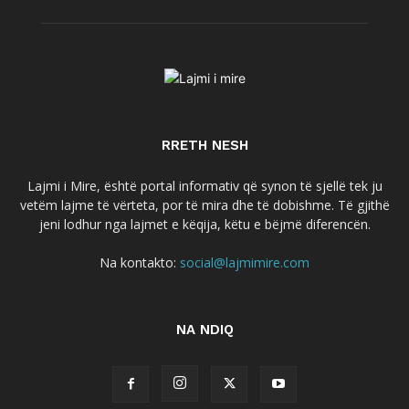
RRETH NESH
Lajmi i Mire, është portal informativ që synon të sjellë tek ju
vetëm lajme të vërteta, por të mira dhe të dobishme. Të gjithë
jeni lodhur nga lajmet e këqija, këtu e bëjmë diferencën.
Na kontakto:
social@lajmimire.com
NA NDIQ