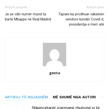
Artikulli paraprak
Artikulli tjetër
Ja se cilin numër mund ta
Tajvani ka prodhuar vaksinën
bartë Mbappe në Real Madrid
vendore kundër Covid-it,
presidentja e merr atë
genta
ARTIKUJ TË NGJASHËM
MË SHUMË NGA AUTORI
Shkencëtarët gjermanë zbulojnë si të