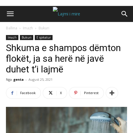
Ballina
Imazh
Bukuri
Imazh
Bukuri
E spikatur
Shkuma e shampos dëmton
flokët, ja sa herë në javë
duhet t’i lajmë
Nga
genta
-
August 25, 2021
Facebook
X
Pinterest