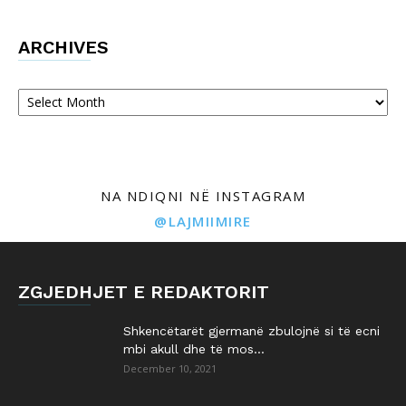
ARCHIVES
Archives
NA NDIQNI NË INSTAGRAM
@LAJMIIMIRE
ZGJEDHJET E REDAKTORIT
Shkencëtarët gjermanë zbulojnë si të ecni
mbi akull dhe të mos...
December 10, 2021