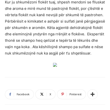
Kur ju shkumëzoni flokët tuaj, shpesh mendoni se flluskat
dhe aroma e mirë mund të pastrojnë flokët, por ç’është e
vërteta flokët nuk kanë nevojë për shkumë të pastrohen.
Përbërësit e kimikatet e ashpër si sulfati janë përgjegjesë
për shkumën e aromën. Këta agjentë dehidratojnë flokët
dhe eleminojnë yndyrën nga rrënjët e flokëve. Ekspertët
thonë se shampo heq qelizat e tepërta të lëkurës dhe
vajin nga koka . Ata këshillojnë shampo pa sulfate e nëse
nuk shkumëzojnë nuk ka asgjë për t’u shqetësuar.
Facebook
X
Pinterest