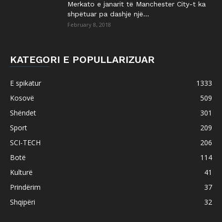
Merkato e janarit të Manchester City-t ka
shpëtuar pa dashje një...
February 8, 2018
KATEGORI E POPULLARIZUAR
E spikatur
1333
Kosovë
509
Shëndet
301
Sport
209
SCI-TECH
206
Botë
114
Kulturë
41
Prindërim
37
Shqipëri
32