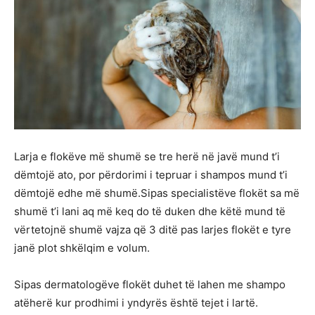
Larja e flokëve më shumë se tre herë në javë mund t’i
dëmtojë ato, por përdorimi i tepruar i shampos mund t’i
dëmtojë edhe më shumë.Sipas specialistëve flokët sa më
shumë t’i lani aq më keq do të duken dhe këtë mund të
vërtetojnë shumë vajza që 3 ditë pas larjes flokët e tyre
janë plot shkëlqim e volum.
Sipas dermatologëve flokët duhet të lahen me shampo
atëherë kur prodhimi i yndyrës është tejet i lartë.