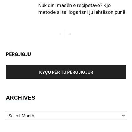
Nuk dini masën e reçipetave? Kjo
metodë si ta llogarisni ju lehtëson punë
PËRGJIGJU
KYÇU PËR TU PËRGJIGJUR
ARCHIVES
Archives