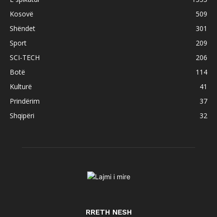
Kosovë
509
Shëndet
301
Sport
209
SCI-TECH
206
Botë
114
Kulturë
41
Prindërim
37
Shqipëri
32
RRETH NESH