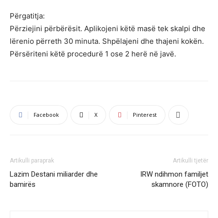
Përgatitja:
Përziejini përbërësit. Aplikojeni këtë masë tek skalpi dhe
lërenio përreth 30 minuta. Shpëlajeni dhe thajeni kokën.
Përsëriteni këtë procedurë 1 ose 2 herë në javë.
Facebook
X
Pinterest
Artikulli paraprak
Artikulli tjetër
Lazim Destani miliarder dhe
IRW ndihmon familjet
bamirës
skamnore (FOTO)