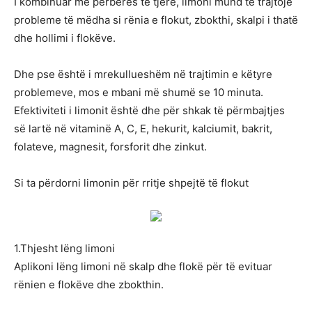
I kombinuar me përbërës të tjerë, limoni mund të trajtojë
probleme të mëdha si rënia e flokut, zbokthi, skalpi i thatë
dhe hollimi i flokëve.
Dhe pse është i mrekullueshëm në trajtimin e këtyre
problemeve, mos e mbani më shumë se 10 minuta.
Efektiviteti i limonit është dhe për shkak të përmbajtjes
së lartë në vitaminë A, C, E, hekurit, kalciumit, bakrit,
folateve, magnesit, forsforit dhe zinkut.
Si ta përdorni limonin për rritje shpejtë të flokut
1.Thjesht lëng limoni
Aplikoni lëng limoni në skalp dhe flokë për të evituar
rënien e flokëve dhe zbokthin.