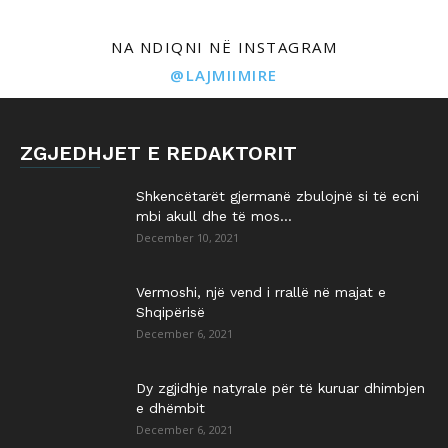
NA NDIQNI NË INSTAGRAM
@LAJMIIMIRE
ZGJEDHJET E REDAKTORIT
Shkencëtarët gjermanë zbulojnë si të ecni
mbi akull dhe të mos...
December 10, 2021
Vermoshi, një vend i rrallë në majat e
Shqipërisë
December 6, 2021
Dy zgjidhje natyrale për të kuruar dhimbjen
e dhëmbit
December 6, 2021