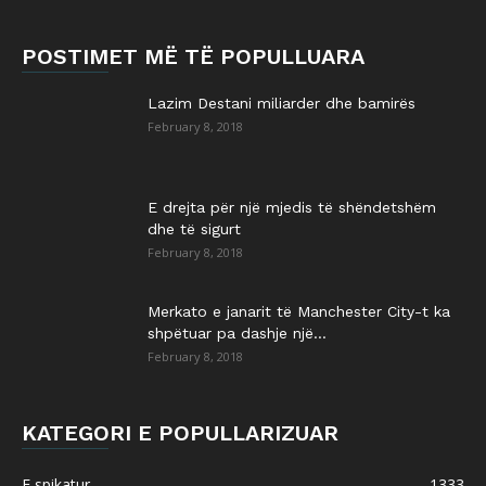
POSTIMET MË TË POPULLUARA
Lazim Destani miliarder dhe bamirës
February 8, 2018
E drejta për një mjedis të shëndetshëm
dhe të sigurt
February 8, 2018
Merkato e janarit të Manchester City-t ka
shpëtuar pa dashje një...
February 8, 2018
KATEGORI E POPULLARIZUAR
E spikatur
1333