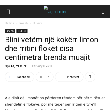
Ballina
Imazh
Bukuri
Imazh
Bukuri
Blini vetëm një kokërr limon
dhe rritini flokët disa
centimetra brenda muajit
Nga
Lajmi Mire
-
February 8, 2018
Facebook
X
Pinterest
A e dinit që limonët po përdoren rëndom për përmirësuar
shëndetin e flokëve, por më tepër për rritjen e tyre?!