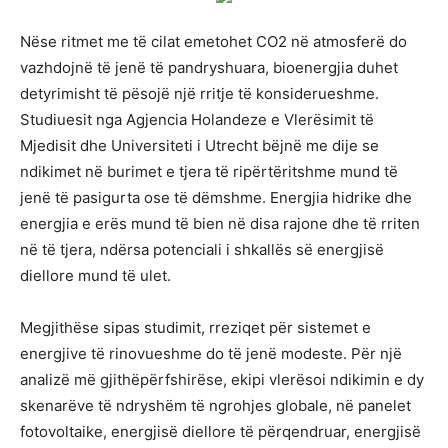
Nëse ritmet me të cilat emetohet CO2 në atmosferë do
vazhdojnë të jenë të pandryshuara, bioenergjia duhet
detyrimisht të pësojë një rritje të konsiderueshme.
Studiuesit nga Agjencia Holandeze e Vlerësimit të
Mjedisit dhe Universiteti i Utrecht bëjnë me dije se
ndikimet në burimet e tjera të ripërtëritshme mund të
jenë të pasigurta ose të dëmshme. Energjia hidrike dhe
energjia e erës mund të bien në disa rajone dhe të rriten
në të tjera, ndërsa potenciali i shkallës së energjisë
diellore mund të ulet.
Megjithëse sipas studimit, rreziqet për sistemet e
energjive të rinovueshme do të jenë modeste. Për një
analizë më gjithëpërfshirëse, ekipi vlerësoi ndikimin e dy
skenarëve të ndryshëm të ngrohjes globale, në panelet
fotovoltaike, energjisë diellore të përqendruar, energjisë