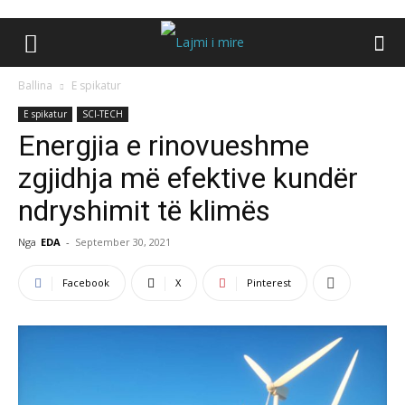
Ballina
E spikatur
E spikatur
SCI-TECH
Energjia e rinovueshme
zgjidhja më efektive kundër
ndryshimit të klimës
Nga
EDA
-
September 30, 2021
Facebook
X
Pinterest