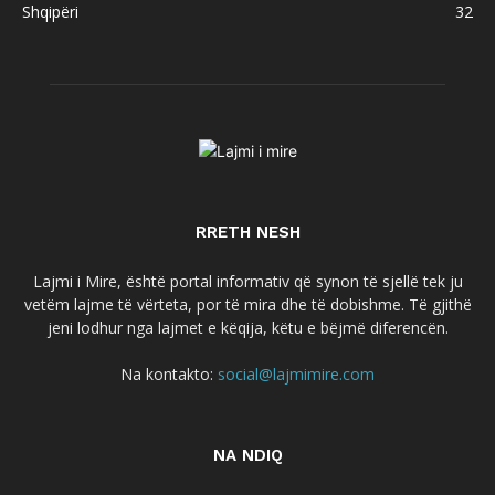
Shqipëri
32
RRETH NESH
Lajmi i Mire, është portal informativ që synon të sjellë tek ju
vetëm lajme të vërteta, por të mira dhe të dobishme. Të gjithë
jeni lodhur nga lajmet e këqija, këtu e bëjmë diferencën.
Na kontakto:
social@lajmimire.com
NA NDIQ