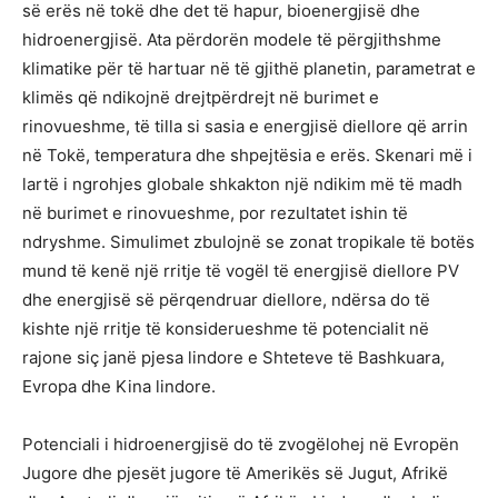
së erës në tokë dhe det të hapur, bioenergjisë dhe
hidroenergjisë. Ata përdorën modele të përgjithshme
klimatike për të hartuar në të gjithë planetin, parametrat e
klimës që ndikojnë drejtpërdrejt në burimet e
rinovueshme, të tilla si sasia e energjisë diellore që arrin
në Tokë, temperatura dhe shpejtësia e erës. Skenari më i
lartë i ngrohjes globale shkakton një ndikim më të madh
në burimet e rinovueshme, por rezultatet ishin të
ndryshme. Simulimet zbulojnë se zonat tropikale të botës
mund të kenë një rritje të vogël të energjisë diellore PV
dhe energjisë së përqendruar diellore, ndërsa do të
kishte një rritje të konsiderueshme të potencialit në
rajone siç janë pjesa lindore e Shteteve të Bashkuara,
Evropa dhe Kina lindore.
Potenciali i hidroenergjisë do të zvogëlohej në Evropën
Jugore dhe pjesët jugore të Amerikës së Jugut, Afrikë