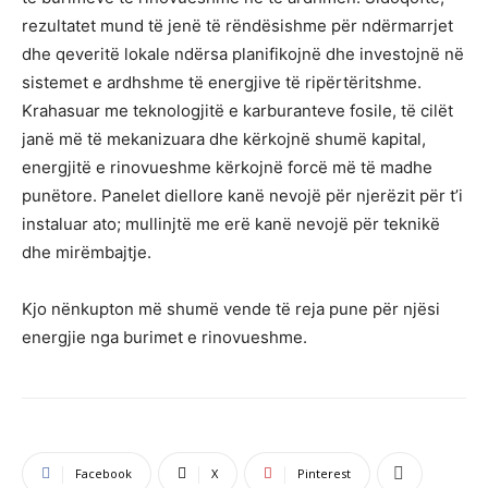
rezultatet mund të jenë të rëndësishme për ndërmarrjet
dhe qeveritë lokale ndërsa planifikojnë dhe investojnë në
sistemet e ardhshme të energjive të ripërtëritshme.
Krahasuar me teknologjitë e karburanteve fosile, të cilët
janë më të mekanizuara dhe kërkojnë shumë kapital,
energjitë e rinovueshme kërkojnë forcë më të madhe
punëtore. Panelet diellore kanë nevojë për njerëzit për t’i
instaluar ato; mullinjtë me erë kanë nevojë për teknikë
dhe mirëmbajtje.
Kjo nënkupton më shumë vende të reja pune për njësi
energjie nga burimet e rinovueshme.
Facebook
X
Pinterest