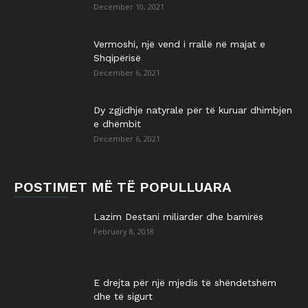
December 10, 2021
Vermoshi, një vend i rrallë në majat e
Shqipërisë
December 6, 2021
Dy zgjidhje natyrale për të kuruar dhimbjen
e dhëmbit
December 6, 2021
POSTIMET MË TË POPULLUARA
Lazim Destani miliarder dhe bamirës
February 8, 2018
E drejta për një mjedis të shëndetshëm
dhe të sigurt