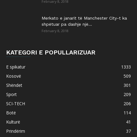
February 8, 2018
Merkato e janarit të Manchester City-t ka
shpëtuar pa dashje një...
February 8, 2018
KATEGORI E POPULLARIZUAR
E spikatur
1333
Kosovë
509
Shëndet
301
Sport
209
SCI-TECH
206
Botë
114
Kulturë
41
Prindërim
37