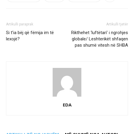
Artikulli paraprak
Artikulli tjetër
Si t’ia bëj që fëmija im të
Rikthehet ‘luftëtari’ i ngrohjes
lexojë?
globale/ Leshterikët shfaqen
pas shumë vitesh në SHBA
EDA