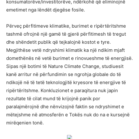
konsumatorëve/investitorëve, ndërkohë që eliminojnë
emetimet nga lëndët djegëse fosile.
Përveç përfitimeve klimatike, burimet e ripërtëritshme
tashmë ofrojnë një gamë të gjerë përfitimesh të tregut
dhe shëndetit publik që tejkalojnë kostot e tyre.
Megjithëse vetë ndryshimi klimatik ka një ndikim mjaft
domethënës në vetë burimet e rinovueshme të energjisë.
Sipas një botimi të Nature Climate Change, studiuesit
kanë arritur në përfundimin se ngrohja globale do të
ndikojë në të tetë teknologjitë kryesore të energjive të
ripërtëritshme. Konkluzionet e paraqitura nuk japin
rezultate të cilat mund të krijojnë panik por
paralajmërojnë dhe nënvizojnë faktin se ndryshimet e
mëtejshme në atmosferën e Tokës nuk do na e kursejnë
mirëqenien tonë.