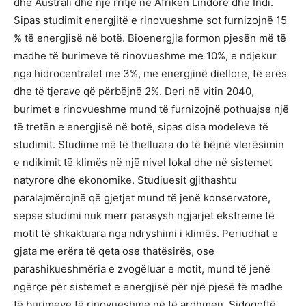
dhe Australi dhe një rritje në Afrikën Lindore dhe Indi.
Sipas studimit energjitë e rinovueshme sot furnizojnë 15
% të energjisë në botë. Bioenergjia formon pjesën më të
madhe të burimeve të rinovueshme me 10%, e ndjekur
nga hidrocentralet me 3%, me energjinë diellore, të erës
dhe të tjerave që përbëjnë 2%. Deri në vitin 2040,
burimet e rinovueshme mund të furnizojnë pothuajse një
të tretën e energjisë në botë, sipas disa modeleve të
studimit. Studime më të thelluara do të bëjnë vlerësimin
e ndikimit të klimës në një nivel lokal dhe në sistemet
natyrore dhe ekonomike. Studiuesit gjithashtu
paralajmërojnë që gjetjet mund të jenë konservatore,
sepse studimi nuk merr parasysh ngjarjet ekstreme të
motit të shkaktuara nga ndryshimi i klimës. Periudhat e
gjata me erëra të qeta ose thatësirës, ose
parashikueshmëria e zvogëluar e motit, mund të jenë
ngërçe për sistemet e energjisë për një pjesë të madhe
të burimeve të rinovueshme në të ardhmen. Sidoqoftë,