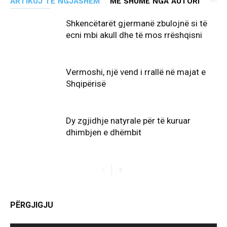
ARTIKUJ TË NGJASHËM
MË SHUMË NGA AUTORI
Shkencëtarët gjermanë zbulojnë si të
ecni mbi akull dhe të mos rrëshqisni
Vermoshi, një vend i rrallë në majat e
Shqipërisë
Dy zgjidhje natyrale për të kuruar
dhimbjen e dhëmbit
PËRGJIGJU