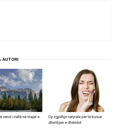
 AUTORI
ë vend i rrallë në majat e
Dy zgjidhje natyrale për të kuruar
dhimbjen e dhëmbit