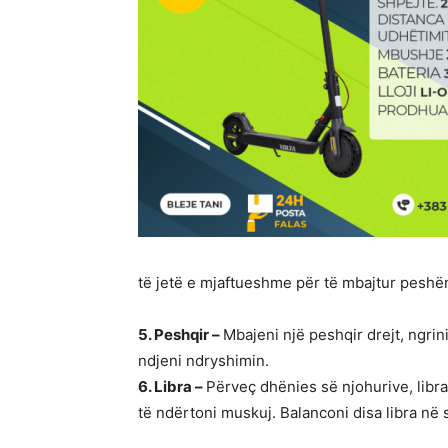
të jetë e mjaftueshme për të mbajtur peshën 
5. Peshqir –
Mbajeni një peshqir drejt, ngrin
ndjeni ndryshimin.
6. Libra –
Përveç dhënies së njohurive, libr
të ndërtoni muskuj. Balanconi disa libra në 