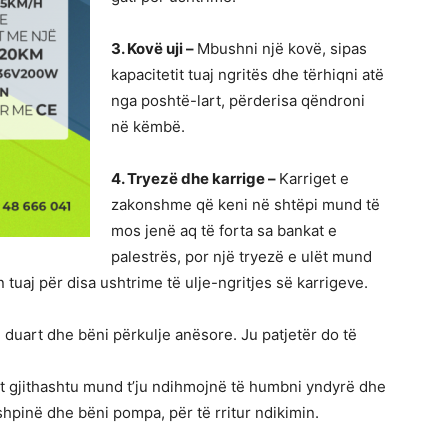
3. Kovë uji –
Mbushni një kovë, sipas
kapacitetit tuaj ngritës dhe tërhiqni atë
nga poshtë-lart, përderisa qëndroni
në këmbë.
4. Tryezë dhe karrige –
Karriget e
zakonshme që keni në shtëpi mund të
mos jenë aq të forta sa bankat e
palestrës, por një tryezë e ulët mund
tuaj për disa ushtrime të ulje-ngritjes së karrigeve.
i duart dhe bëni përkulje anësore. Ju patjetër do të
at gjithashtu mund t’ju ndihmojnë të humbni yndyrë dhe
shpinë dhe bëni pompa, për të rritur ndikimin.