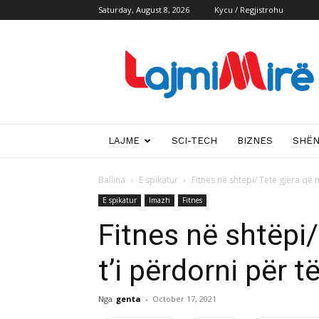
Saturday, August 8, 2026
Kycu / Regjistrohu
Lajmi
i
mire
LAJME
SCI-TECH
BIZNES
SHË
Ballina
E spikatur
Fitnes në shtëpi/ Tetë gjëra që 
E spikatur
Imazh
Fitnes
Fitnes në shtëpi
t’i përdorni për t
Nga
genta
-
October 17, 2021