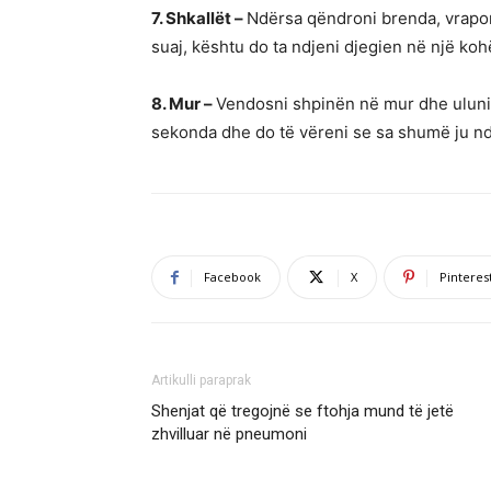
7. Shkallët –
Ndërsa qëndroni brenda, vrapon
suaj, kështu do ta ndjeni djegien në një koh
8. Mur –
Vendosni shpinën në mur dhe uluni s
sekonda dhe do të vëreni se sa shumë ju n
Facebook
X
Pinteres
Artikulli paraprak
Shenjat që tregojnë se ftohja mund të jetë
zhvilluar në pneumoni