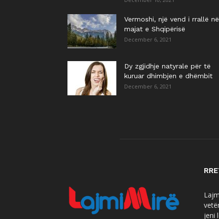
Vermoshi, një vend i rrallë në
majat e Shqipërisë
December 6, 2021
Dy zgjidhje natyrale për të
kuruar dhimbjen e dhëmbit
December 6, 2021
RRE
Lajmi
vetë
jeni