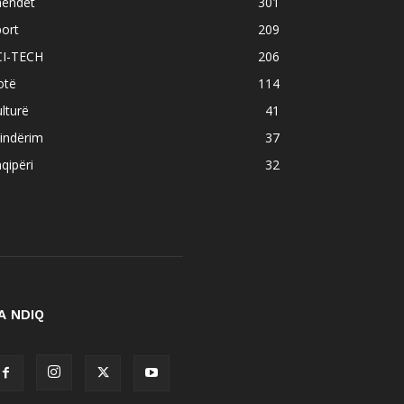
hëndet
301
ort
209
CI-TECH
206
otë
114
lturë
41
indërim
37
qipëri
32
A NDIQ