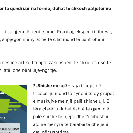
r të qëndruar në formë, duhet të shkosh patjetër në
disa gjëra të përditshme. Prandaj, eksperti i fitnesit,
”, shpjegon mënyrat në të cilat mund të ushtroheni
inës me artikujt tuaj të zakonshëm të shkollës ose të
ni atë, dhe bëni ulje-ngritje.
2. Shishe me ujë –
Nga biceps në
triceps, ju mund të synoni të dy grupet
e muskujve me një palë shishe uji. E
tëra çfarë ju duhet është të gjeni një
palë shishe të njëjta dhe t’i mbushni
ato në mënyrë të barabartë dhe jeni
gati për ushtrime.