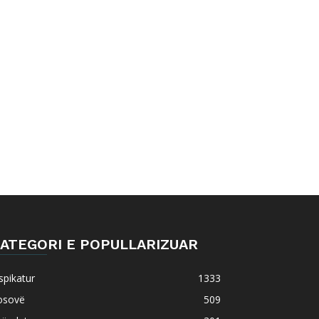
ATEGORI E POPULLARIZUAR
spikatur
1333
osovë
509