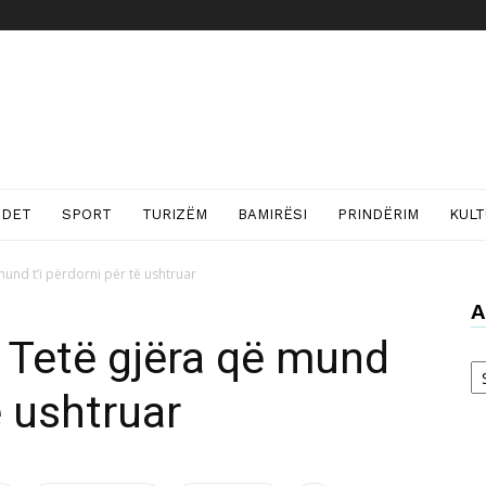
NDET
SPORT
TURIZËM
BAMIRËSI
PRINDËRIM
KUL
mund t’i përdorni për të ushtruar
A
/ Tetë gjëra që mund
Ar
ë ushtruar