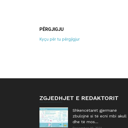
PËRGJIGJU
Kyçu për tu përgjigjur
ZGJEDHJET E REDAKTORIT
Shkencëtarët gjermanë
zbulojnë si të ecni mbi akull
dhe të mos...
December 10, 2021