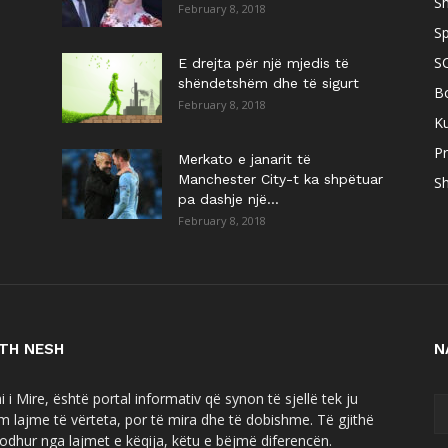
S
February 8, 2018
Sp
S
E drejta për një mjedis të
shëndetshëm dhe të sigurt
B
February 8, 2018
Ku
Pr
Merkato e janarit të
Manchester City-t ka shpëtuar
Sh
pa dashje një...
February 8, 2018
TH NESH
N
 i Mire, është portal informativ që synon të sjellë tek ju
m lajme të vërteta, por të mira dhe të dobishme. Të gjithë
 lodhur nga lajmet e këqija, këtu e bëjmë diferencën.