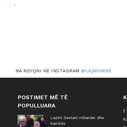
NA NDIQNI NË INSTAGRAM
@LAJMIIMIRE
POSTIMET MË TË
K
POPULLUARA
E 
Lazim Destani miliarder dhe
K
bamirës