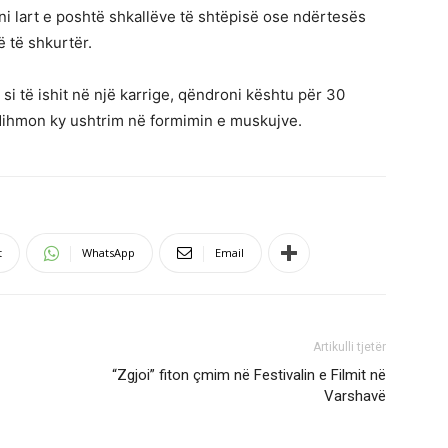
i lart e poshtë shkallëve të shtëpisë ose ndërtesës
ë të shkurtër.
i të ishit në një karrige, qëndroni kështu për 30
dihmon ky ushtrim në formimin e muskujve.
t
WhatsApp
Email
Artikulli tjetër
“Zgjoi” fiton çmim në Festivalin e Filmit në
Varshavë