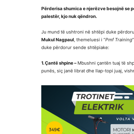
Përderisa shumica e njerëzve besojnë se pë
palestër, kjo nuk qëndron.
Ju mund të ushtroni në shtëpi duke përdorur 
Mukul Nagpaul
, themeluesi i “
Pmf Training
duke përdorur sende shtëpiake:
1. Çantë shpine –
Mbushni çantën tuaj të shp
punës, siç janë librat dhe llap-topi juaj, vish