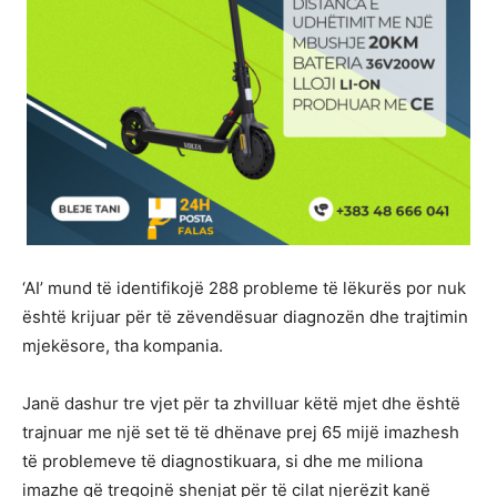
‘AI’ mund të identifikojë 288 probleme të lëkurës por nuk
është krijuar për të zëvendësuar diagnozën dhe trajtimin
mjekësore, tha kompania.
Janë dashur tre vjet për ta zhvilluar këtë mjet dhe është
trajnuar me një set të të dhënave prej 65 mijë imazhesh
të problemeve të diagnostikuara, si dhe me miliona
imazhe që tregojnë shenjat për të cilat njerëzit kanë