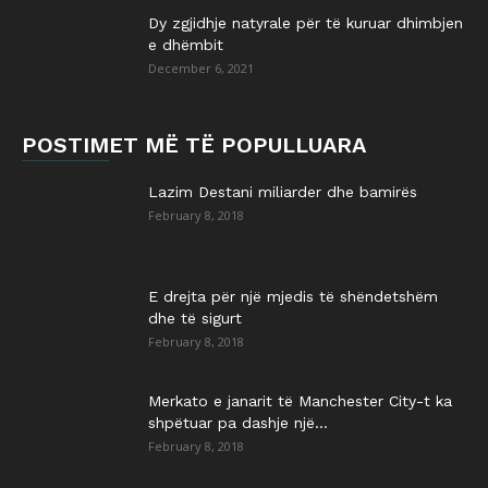
Dy zgjidhje natyrale për të kuruar dhimbjen
e dhëmbit
December 6, 2021
POSTIMET MË TË POPULLUARA
Lazim Destani miliarder dhe bamirës
February 8, 2018
E drejta për një mjedis të shëndetshëm
dhe të sigurt
February 8, 2018
Merkato e janarit të Manchester City-t ka
shpëtuar pa dashje një...
February 8, 2018