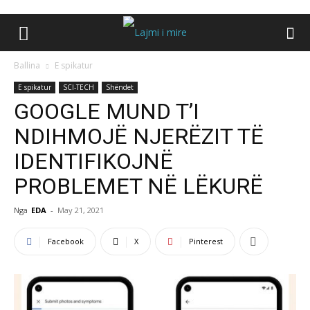
Ballina
E spikatur
E spikatur
SCI-TECH
Shëndet
GOOGLE MUND T’I
NDIHMOJË NJERËZIT TË
IDENTIFIKOJNË
PROBLEMET NË LËKURË
Nga
EDA
-
May 21, 2021
Facebook
X
Pinterest