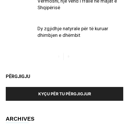
Vermoshi, një vend i rrallë në majat e
Shqipërisë
Dy zgjidhje natyrale për të kuruar
dhimbjen e dhëmbit
PËRGJIGJU
KYÇU PËR TU PËRGJIGJUR
ARCHIVES