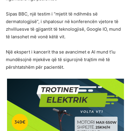
Sipas BBC, një testim i “mjetit të ndihmës së
dermatologjisë”, i shpalosur në konferencën vjetore të
zhvilluesve të gjigantit të teknologjisë, Google IO, mund
të lansohet më vonë këtë vit.
Një ekspert i kancerit tha se avancimet e AI mund t’iu
mundësojnë mjekëve që të sigurojnë trajtim më të
përshtatshëm për pacientët.