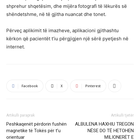
shprehur shqetësim, dhe mijëra fotografi të lëkurës së
shëndetshme, në të gjitha nuancat dhe tonet.
Përveç aplikimit të imazheve, aplikacioni gjithashtu
kërkon që pacientët t’iu përgjigjen një sërë pyetjesh në
internet.
Facebook
X
Pinterest
Artikulli paraprak
Artikulli tjetër
Peshkaqenët përdorin fushën
ALBULENA HAXHIU TREGON
magnetike të Tokës për t’u
NËSE DO TË HETOHEN
orientuar
MILIONERËT E