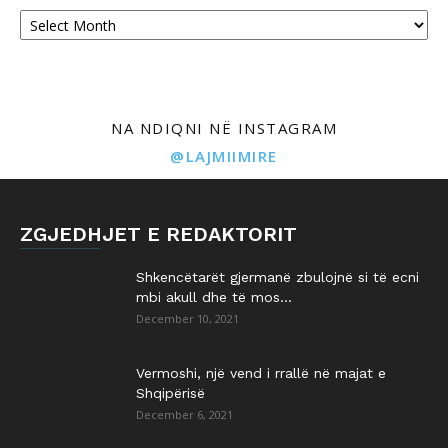
Archives
NA NDIQNI NË INSTAGRAM
@LAJMIIMIRE
ZGJEDHJET E REDAKTORIT
Shkencëtarët gjermanë zbulojnë si të ecni
mbi akull dhe të mos...
December 10, 2021
Vermoshi, një vend i rrallë në majat e
Shqipërisë
December 6, 2021