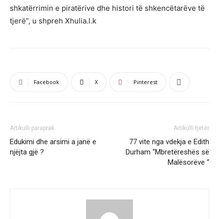
shkatërrimin e piratërive dhe histori të shkencëtarëve të
tjerë”, u shpreh Xhulia.l.k
Facebook
X
Pinterest
Artikulli paraprak
Artikulli tjetër
Edukimi dhe arsimi a janë e
77 vite nga vdekja e Edith
njëjta gjë ?
Durham “Mbretëreshës së
Malësorëve “