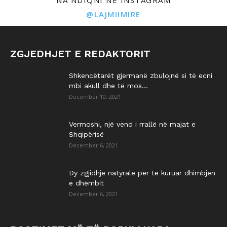
NA NDIQNI NË INSTAGRAM
@LAJMIIMIRE
ZGJEDHJET E REDAKTORIT
Shkencëtarët gjermanë zbulojnë si të ecni
mbi akull dhe të mos...
December 10, 2021
Vermoshi, një vend i rrallë në majat e
Shqipërisë
December 6, 2021
Dy zgjidhje natyrale për të kuruar dhimbjen
e dhëmbit
December 6, 2021