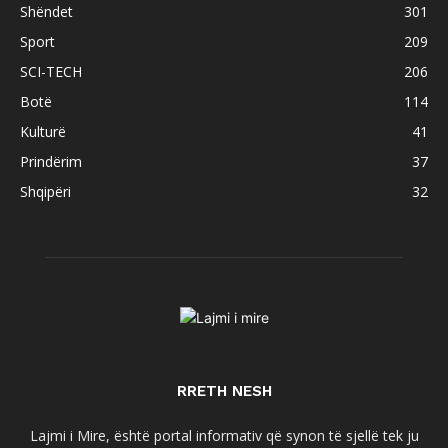
Shëndet
301
Sport
209
SCI-TECH
206
Botë
114
Kulturë
41
Prindërim
37
Shqipëri
32
RRETH NESH
Lajmi i Mire, është portal informativ që synon të sjellë tek ju