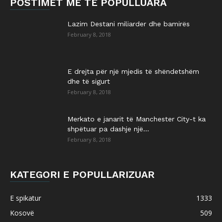
POSTIMET MË TË POPULLUARA
Lazim Destani miliarder dhe bamirës
February 8, 2018
E drejta për një mjedis të shëndetshëm
dhe të sigurt
February 8, 2018
Merkato e janarit të Manchester City-t ka
shpëtuar pa dashje një...
February 8, 2018
KATEGORI E POPULLARIZUAR
E spikatur
1333
Kosovë
509