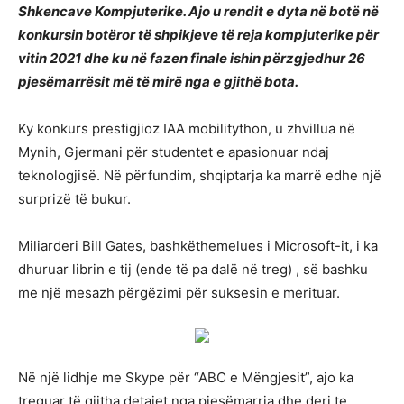
Shkencave Kompjuterike. Ajo u rendit e dyta në botë në
konkursin botëror të shpikjeve të reja kompjuterike për
vitin 2021 dhe ku në fazen finale ishin përzgjedhur 26
pjesëmarrësit më të mirë nga e gjithë bota.
Ky konkurs prestigjioz IAA mobilitython, u zhvillua në
Mynih, Gjermani për studentet e apasionuar ndaj
teknologjisë. Në përfundim, shqiptarja ka marrë edhe një
surprizë të bukur.
Miliarderi Bill Gates, bashkëthemelues i Microsoft-it, i ka
dhuruar librin e tij (ende të pa dalë në treg) , së bashku
me një mesazh përgëzimi për suksesin e merituar.
Në një lidhje me Skype për “ABC e Mëngjesit”, ajo ka
treguar të gjitha detajet nga pjesëmarrja dhe deri te