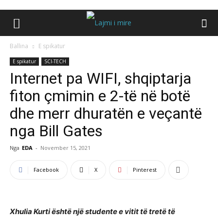
Ballina
E spikatur
E spikatur
SCI-TECH
Internet pa WIFI, shqiptarja
fiton çmimin e 2-të në botë
dhe merr dhuratën e veçantë
nga Bill Gates
Nga
EDA
-
November 15, 2021
Facebook
X
Pinterest
Xhulia Kurti është një studente e vitit të tretë të