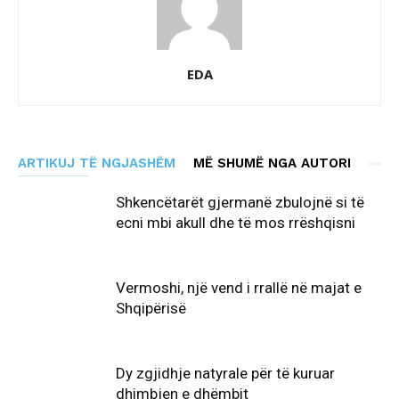
EDA
ARTIKUJ TË NGJASHËM
MË SHUMË NGA AUTORI
Shkencëtarët gjermanë zbulojnë si të
ecni mbi akull dhe të mos rrëshqisni
Vermoshi, një vend i rrallë në majat e
Shqipërisë
Dy zgjidhje natyrale për të kuruar
dhimbjen e dhëmbit