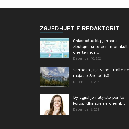
ZGJEDHJET E REDAKTORIT
Shkencëtarët gjermanë
zbulojnë si të ecni mbi akull
dhe të mos...
December 10, 2021
Vermoshi, një vend i rrallë në
majat e Shqipërisë
December 6, 2021
Dy zgjidhje natyrale për të
kuruar dhimbjen e dhëmbit
December 6, 2021