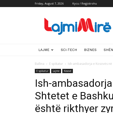
Friday, August 7, 2026
Kycu / Regjistrohu
Lajmi
i
mire
LAJME
SCI-TECH
BIZNES
SHË
Ballina
E spikatur
Ish-ambasadorja e Kosovës në Sht
E spikatur
Lajme
Kosovë
Ish-ambasadorja
Shtetet e Bashku
është rikthyer zy