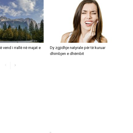
ë vend i rrallë në majat e
Dy zgjidhje natyrale për të kuruar
dhimbjen e dhëmbit