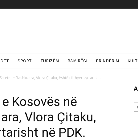
NDET
SPORT
TURIZËM
BAMIRËSI
PRINDËRIM
KUL
etet e Bashkuara, Vlora Çitaku, është rikthyer zyrtarisht...
A
 e Kosovës në
Ar
ara, Vlora Çitaku,
rtarisht në PDK.