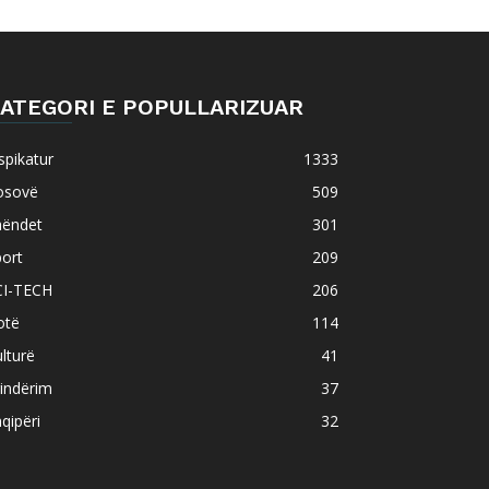
ATEGORI E POPULLARIZUAR
spikatur
1333
osovë
509
hëndet
301
ort
209
CI-TECH
206
otë
114
lturë
41
indërim
37
qipëri
32