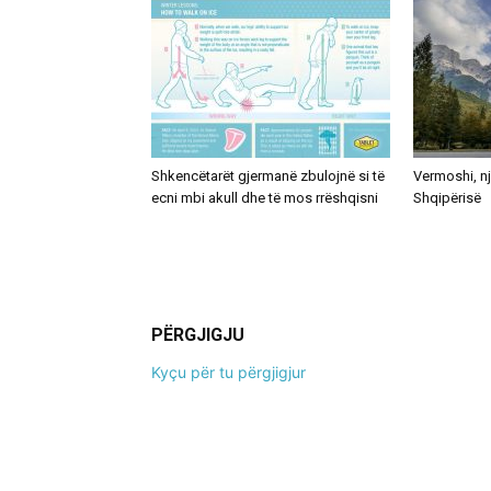
Shkencëtarët gjermanë zbulojnë si të
Vermoshi, nj
ecni mbi akull dhe të mos rrëshqisni
Shqipërisë
PËRGJIGJU
Kyçu për tu përgjigjur