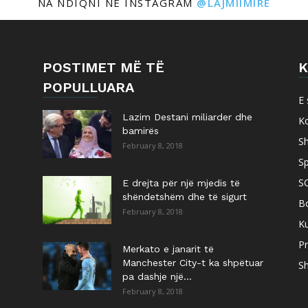
NA NDIQNI NË INSTAGRAM
@LAJMIIMIRE
POSTIMET MË TË
K
POPULLUARA
E 
Lazim Destani miliarder dhe
K
bamirës
S
February 8, 2018
Sp
S
E drejta për një mjedis të
shëndetshëm dhe të sigurt
B
February 8, 2018
Ku
Pr
Merkato e janarit të
Manchester City-t ka shpëtuar
Sh
pa dashje një...
February 8, 2018