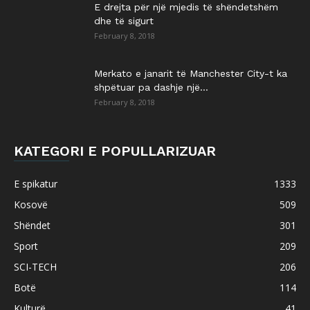
E drejta për një mjedis të shëndetshëm
dhe të sigurt
February 8, 2018
Merkato e janarit të Manchester City-t ka
shpëtuar pa dashje një...
February 8, 2018
KATEGORI E POPULLARIZUAR
E spikatur
1333
Kosovë
509
Shëndet
301
Sport
209
SCI-TECH
206
Botë
114
Kulturë
41