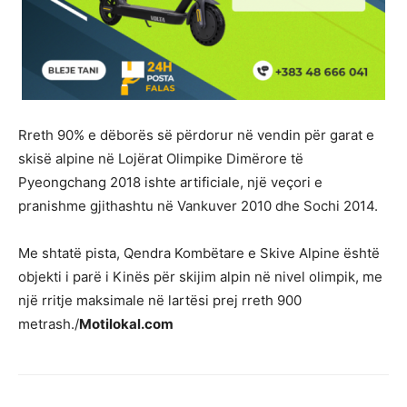
Rreth 90% e dëborës së përdorur në vendin për garat e
skisë alpine në Lojërat Olimpike Dimërore të
Pyeongchang 2018 ishte artificiale, një veçori e
pranishme gjithashtu në Vankuver 2010 dhe Sochi 2014.
Me shtatë pista, Qendra Kombëtare e Skive Alpine është
objekti i parë i Kinës për skijim alpin në nivel olimpik, me
një rritje maksimale në lartësi prej rreth 900
metrash./
Motilokal.com