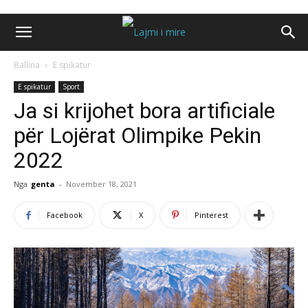
Ballina
E spikatur
E spikatur
Sport
Ja si krijohet bora artificiale
për Lojërat Olimpike Pekin
2022
Nga
genta
-
November 18, 2021
Facebook
X
Pinterest