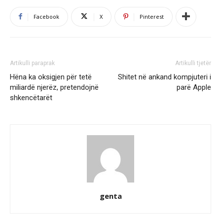
Facebook
X
Pinterest
Artikulli paraprak
Artikulli tjetër
Hëna ka oksigjen për tetë
Shitet në ankand kompjuteri i
miliardë njerëz, pretendojnë
parë Apple
shkencëtarët
genta