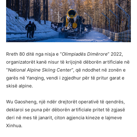
Rreth 80 ditë nga nisja e “
Olimpiadës Dimërore
” 2022,
organizatorët kanë nisur të krijojnë dëborën artificiale në
“
National Alpine Skiing Center
”, që ndodhet në zonën e
garës në Yanqing, vendi i zgjedhur për të pritur garat e
skisë alpine.
Wu Gaosheng, një ndër drejtorët operativë të qendrës,
deklaroi se puna për dëborën artificiale pritet të zgjasë
deri në mes të janarit, citon agjencia kineze e lajmeve
Xinhua.