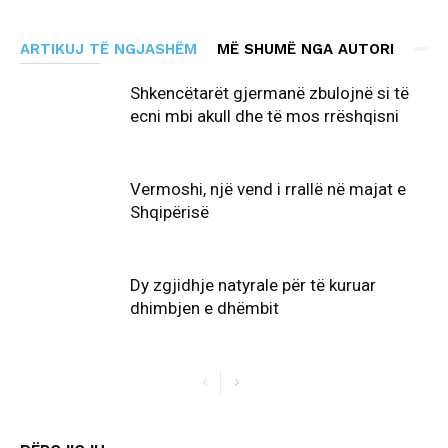
ARTIKUJ TË NGJASHËM
MË SHUMË NGA AUTORI
Shkencëtarët gjermanë zbulojnë si të
ecni mbi akull dhe të mos rrëshqisni
Vermoshi, një vend i rrallë në majat e
Shqipërisë
Dy zgjidhje natyrale për të kuruar
dhimbjen e dhëmbit