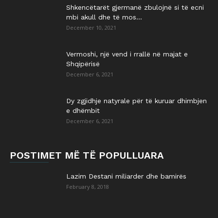
Shkencëtarët gjermanë zbulojnë si të ecni
mbi akull dhe të mos...
December 10, 2021
Vermoshi, një vend i rrallë në majat e
Shqipërisë
December 6, 2021
Dy zgjidhje natyrale për të kuruar dhimbjen
e dhëmbit
December 6, 2021
POSTIMET MË TË POPULLUARA
Lazim Destani miliarder dhe bamirës
February 8, 2018