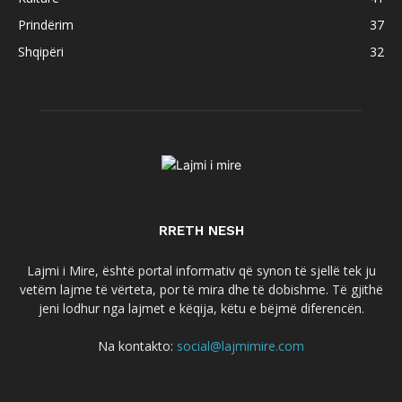
Prindërim
37
Shqipëri
32
RRETH NESH
Lajmi i Mire, është portal informativ që synon të sjellë tek ju
vetëm lajme të vërteta, por të mira dhe të dobishme. Të gjithë
jeni lodhur nga lajmet e këqija, këtu e bëjmë diferencën.
Na kontakto:
social@lajmimire.com