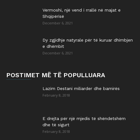
Vermoshi, një vend i rrallë në majat e
Shqipërisë
December 6, 2021
Dy zgjidhje natyrale për të kuruar dhimbjen
e dhëmbit
December 6, 2021
POSTIMET MË TË POPULLUARA
Lazim Destani miliarder dhe bamirës
February 8, 2018
E drejta për një mjedis të shëndetshëm
dhe të sigurt
February 8, 2018