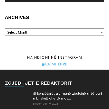
ARCHIVES
Archives
NA NDIQNI NË INSTAGRAM
@LAJMIIMIRE
ZGJEDHJET E REDAKTORIT
Shkencëtarët gjermanë zbulojnë si të ecni
mbi akull dhe të mos...
December 10, 2021