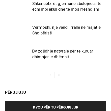
Shkencëtarët gjermanë zbulojnë si të
ecni mbi akull dhe të mos rrëshqisni
Vermoshi, një vend i rrallë në majat e
Shqipërisë
Dy zgjidhje natyrale për të kuruar
dhimbjen e dhëmbit
PËRGJIGJU
KYÇU PËR TU PËRGJIGJUR