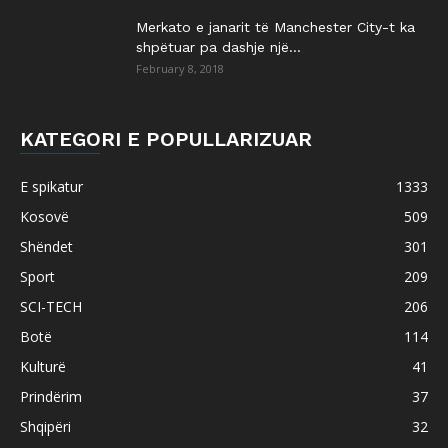
Merkato e janarit të Manchester City-t ka
shpëtuar pa dashje një...
February 8, 2018
KATEGORI E POPULLARIZUAR
E spikatur
1333
Kosovë
509
Shëndet
301
Sport
209
SCI-TECH
206
Botë
114
Kulturë
41
Prindërim
37
Shqipëri
32