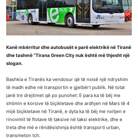
Kanë mbërritur dhe autobusët e parë elektrikë në Tiranë
dhe tashmë “Tirana Green City nuk është më thjesht një
slogan.
Bashkia e Tiranës ka vendosur që të nxisë një ndryshim
të madh edhe në transportin e gjelbërt publik. Në total
janë tre drejtimet që po punohet: E para ka të bëj me
shtimin e korsive të biçikletave dhe ardhjen në Mars të 4
mijë biçikletave në Tiranë, e dyta ka të bëj me nxitjen e
rinovimit të flotave të taksive në taksi elektrike, dhe e
treta dhe më e rëndësishmja është transporti urban,
transmeton tch.