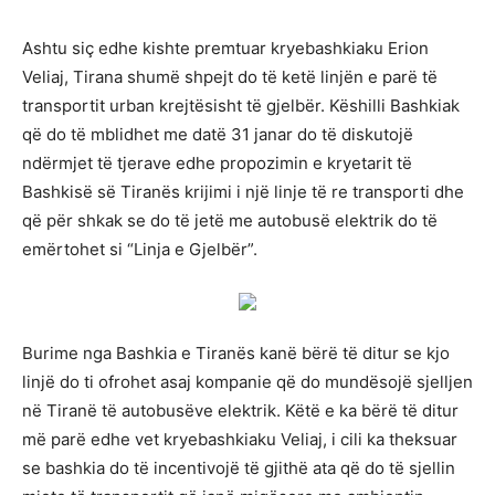
Ashtu siç edhe kishte premtuar kryebashkiaku Erion
Veliaj, Tirana shumë shpejt do të ketë linjën e parë të
transportit urban krejtësisht të gjelbër. Këshilli Bashkiak
që do të mblidhet me datë 31 janar do të diskutojë
ndërmjet të tjerave edhe propozimin e kryetarit të
Bashkisë së Tiranës krijimi i një linje të re transporti dhe
që për shkak se do të jetë me autobusë elektrik do të
emërtohet si “Linja e Gjelbër”.
Burime nga Bashkia e Tiranës kanë bërë të ditur se kjo
linjë do ti ofrohet asaj kompanie që do mundësojë sjelljen
në Tiranë të autobusëve elektrik. Këtë e ka bërë të ditur
më parë edhe vet kryebashkiaku Veliaj, i cili ka theksuar
se bashkia do të incentivojë të gjithë ata që do të sjellin