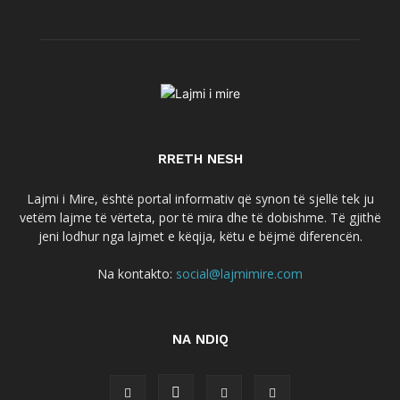
RRETH NESH
Lajmi i Mire, është portal informativ që synon të sjellë tek ju
vetëm lajme të vërteta, por të mira dhe të dobishme. Të gjithë
jeni lodhur nga lajmet e këqija, këtu e bëjmë diferencën.
Na kontakto:
social@lajmimire.com
NA NDIQ