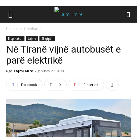
Ballina
E spikatur
E spikatur
Lajme
Shqipëri
Në Tiranë vijnë autobusët e
parë elektrikë
Nga
Lajmi Mire
-
January 27, 2018
Facebook
X
Pinterest