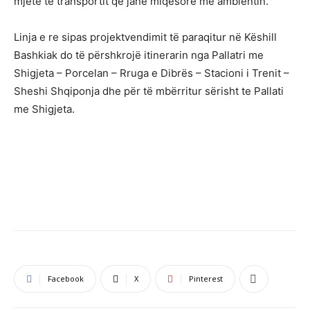
mjete të transportit që janë miqësore me ambientin.
Linja e re sipas projektvendimit të paraqitur në Këshill
Bashkiak do të përshkrojë itinerarin nga Pallatri me
Shigjeta – Porcelan – Rruga e Dibrës – Stacioni i Trenit –
Sheshi Shqiponja dhe për të mbërritur sërisht te Pallati
me Shigjeta.
Facebook
X
Pinterest