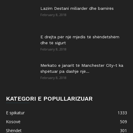
Lazim Destani miliarder dhe bamirës
February 8, 2018
E drejta për një mjedis të shëndetshëm
dhe të sigurt
February 8, 2018
Merkato e janarit të Manchester City-t ka
shpëtuar pa dashje një...
February 8, 2018
KATEGORI E POPULLARIZUAR
E spikatur
1333
Kosovë
509
Shëndet
301