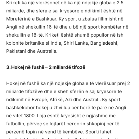
Kriketi ka një vlerësohet që ka një ndjekje globale 2.5
miliardë, dhe sfera e saj kryesore e ndikimit është në
Mbretërinë e Bashkuar. Ky sport u zbulua fillimisht në
Angli në shekullin 16-të dhe u bë një sport kombëtar në
shekullin e 18-të. Kriketi është shumë popullor në ish
kolonitë britanike si India, Shiri Lanka, Bangladeshi,
Pakistani dhe Australia.
3. Hokej në fushë – 2 miliardë tifozë
Hokej në fushë ka një ndjekje globale të vlerësuar prej 2
miliardë tifozëve dhe e sheh sferën e saj kryesore të
ndikimit në Evropë, Afrikë, Azi dhe Australi. Ky sport
bashkëkohor hokej u zhvillua për herë të parë në Angli
në vitet 1800. Loja është kryesisht e ngjashme me
futbollin, përveç se lojtarët përdorin shkopinj për të
përzënë topin në vend të këmbëve. Sporti luhet