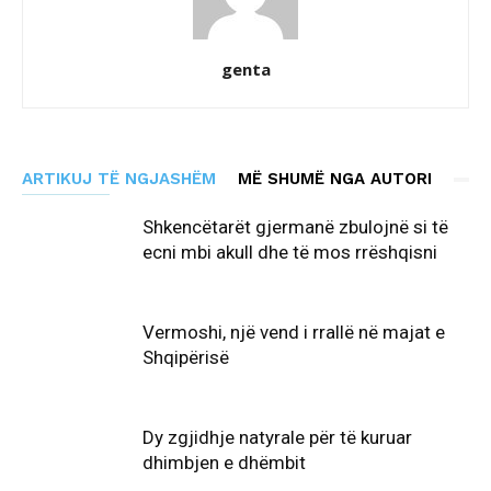
genta
ARTIKUJ TË NGJASHËM
MË SHUMË NGA AUTORI
Shkencëtarët gjermanë zbulojnë si të
ecni mbi akull dhe të mos rrëshqisni
Vermoshi, një vend i rrallë në majat e
Shqipërisë
Dy zgjidhje natyrale për të kuruar
dhimbjen e dhëmbit