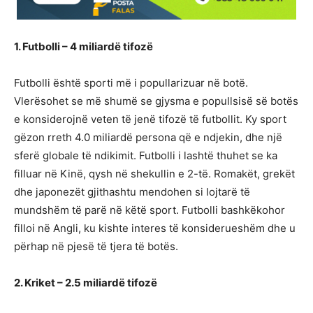
1. Futbolli – 4 miliardë tifozë
Futbolli është sporti më i popullarizuar në botë.
Vlerësohet se më shumë se gjysma e popullsisë së botës
e konsiderojnë veten të jenë tifozë të futbollit. Ky sport
gëzon rreth 4.0 miliardë persona që e ndjekin, dhe një
sferë globale të ndikimit. Futbolli i lashtë thuhet se ka
filluar në Kinë, qysh në shekullin e 2-të. Romakët, grekët
dhe japonezët gjithashtu mendohen si lojtarë të
mundshëm të parë në këtë sport. Futbolli bashkëkohor
filloi në Angli, ku kishte interes të konsiderueshëm dhe u
përhap në pjesë të tjera të botës.
2. Kriket – 2.5 miliardë tifozë