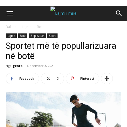
Ballina
Lajme
Botë
Lajme
Botë
E spikatur
Sport
Sportet më të popullarizuara
në botë
Nga
genta
-
December 3, 2021
Facebook
X
Pinterest