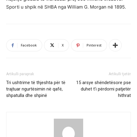
Sporti u shpik në SHBA nga William G. Morgan në 1895.
Facebook
X
Pinterest
Artikulli paraprak
Artikulli tjetër
Tri ushtrime të thjeshta për të
15 arsye shëndetësore pse
trajtuar ngurtësimin në qafë,
duhet t’i përdorni patjetër
shpatulla dhe shpinë
hithrat