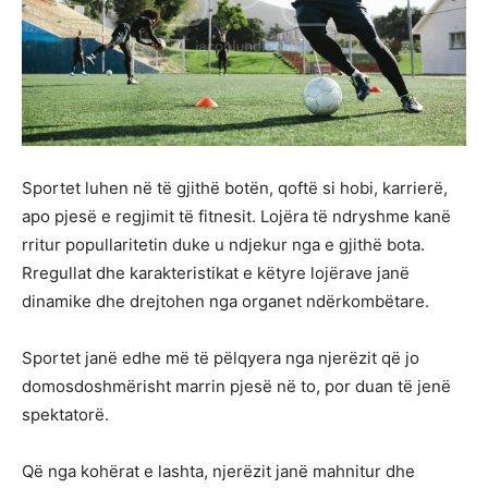
Sportet luhen në të gjithë botën, qoftë si hobi, karrierë,
apo pjesë e regjimit të fitnesit. Lojëra të ndryshme kanë
rritur popullaritetin duke u ndjekur nga e gjithë bota.
Rregullat dhe karakteristikat e këtyre lojërave janë
dinamike dhe drejtohen nga organet ndërkombëtare.
Sportet janë edhe më të pëlqyera nga njerëzit që jo
domosdoshmërisht marrin pjesë në to, por duan të jenë
spektatorë.
Që nga kohërat e lashta, njerëzit janë mahnitur dhe