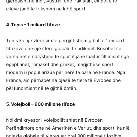
gjerësisht në Indi, Australi dhe Pakistan, ekipet e të
cilëve janë të frikshëm në këtë sport.
4. Tenis – 1 miliard tifozë
Tenis ka një vlerësim të përgjithshëm glbal të 1 miliard
tifozëve dhe një sferë globale të ndikimit. Besohet se
versionet e ndryshme të sportit janë luajtur fillimisht nga
egjiptianët, romakët dhe grekët, megjithëse sporti
modern u popullarizua për herë të parë në Francë. Nga
Franca, ajo përhapet në pjesë të tjera të Evropës dhe
përfundimisht në të gjithë botën.
5. Volejboll – 900 milionë tifozë
Ndikimi kryesor i volejbollit shiet në Evropën
Perëndimore dhe në Amerikën e Veriut, dhe sporti ka një
ndjekje globale të vlerësuar prej 900 milionë tifozëve.