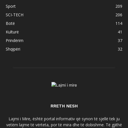
Sport
209
SCI-TECH
206
Botë
114
Kulturë
41
Prindërim
37
Shqipëri
32
RRETH NESH
Lajmi i Mire, është portal informativ që synon të sjellë tek ju
vetëm lajme të vërteta, por të mira dhe të dobishme. Të gjithë