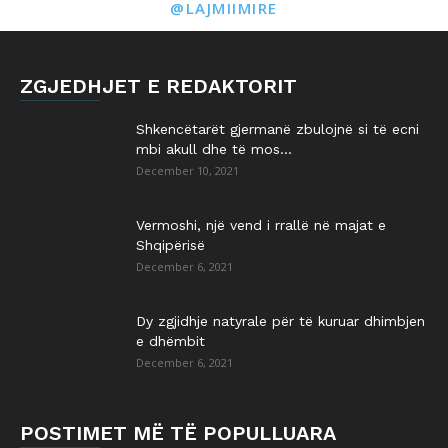
@LAJMIIMIRE
ZGJEDHJET E REDAKTORIT
Shkencëtarët gjermanë zbulojnë si të ecni
mbi akull dhe të mos...
December 10, 2021
Vermoshi, një vend i rrallë në majat e
Shqipërisë
December 6, 2021
Dy zgjidhje natyrale për të kuruar dhimbjen
e dhëmbit
December 6, 2021
POSTIMET MË TË POPULLUARA