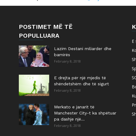
POSTIMET MË TË
K
POPULLUARA
E 
Lazim Destani miliarder dhe
K
bamirës
S
February 8, 2018
Sp
S
E drejta për një mjedis të
shëndetshëm dhe të sigurt
B
February 8, 2018
Ku
Pr
Merkato e janarit të
Manchester City-t ka shpëtuar
Sh
pa dashje një...
February 8, 2018