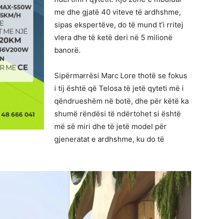
me dhe gjatë 40 viteve të ardhshme,
sipas ekspertëve, do të mund t’i rritej
vlera dhe të ketë deri në 5 milionë
banorë.
Sipërmarrësi Marc Lore thotë se fokus
i tij është që Telosa të jetë qyteti më i
qëndrueshëm në botë, dhe për këtë ka
shumë rëndësi të ndërtohet si është
më së miri dhe të jetë model për
gjeneratat e ardhshme, ku do të