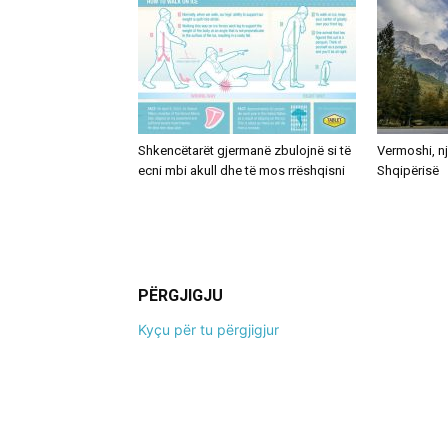
Shkencëtarët gjermanë zbulojnë si të
Vermoshi, nj
ecni mbi akull dhe të mos rrëshqisni
Shqipërisë
PËRGJIGJU
Kyçu për tu përgjigjur