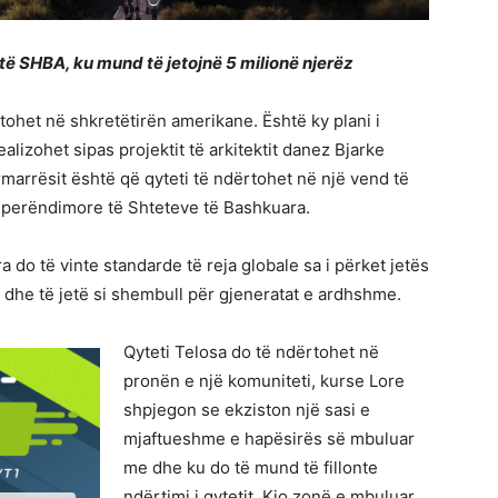
të SHBA, ku mund të jetojnë 5 milionë njerëz
rtohet në shkretëtirën amerikane. Është ky plani i
alizohet sipas projektit të arkitektit danez Bjarke
rmarrësit është që qyteti të ndërtohet në një vend të
 perëndimore të Shteteve të Bashkuara.
ra do të vinte standarde të reja globale sa i përket jetës
 dhe të jetë si shembull për gjeneratat e ardhshme.
Qyteti Telosa do të ndërtohet në
pronën e një komuniteti, kurse Lore
shpjegon se ekziston një sasi e
mjaftueshme e hapësirës së mbuluar
me dhe ku do të mund të fillonte
ndërtimi i qytetit. Kjo zonë e mbuluar