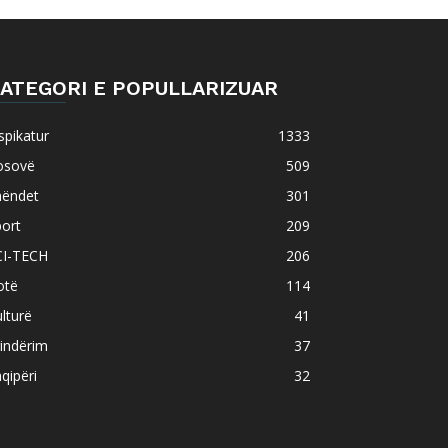
ATEGORI E POPULLARIZUAR
spikatur
1333
osovë
509
hëndet
301
ort
209
CI-TECH
206
otë
114
lturë
41
indërim
37
qipëri
32