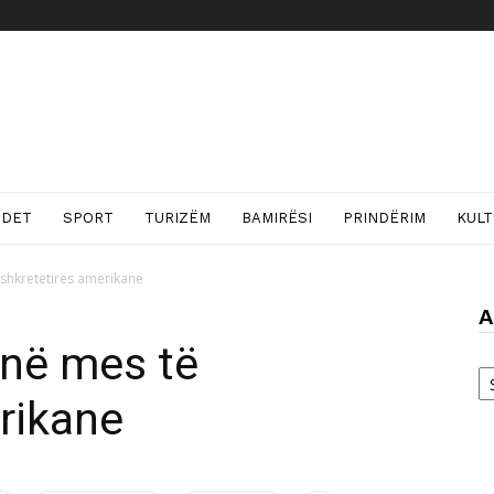
NDET
SPORT
TURIZËM
BAMIRËSI
PRINDËRIM
KUL
 shkretëtirës amerikane
A
 në mes të
Ar
rikane