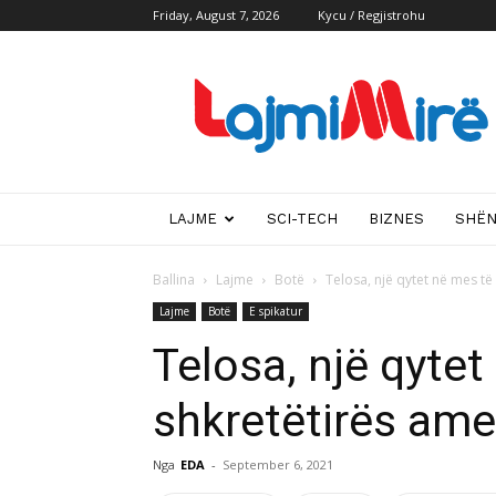
Friday, August 7, 2026
Kycu / Regjistrohu
Lajmi
i
mire
LAJME
SCI-TECH
BIZNES
SHË
Ballina
Lajme
Botë
Telosa, një qytet në mes të
Lajme
Botë
E spikatur
Telosa, një qytet
shkretëtirës ame
Nga
EDA
-
September 6, 2021