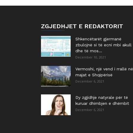
ZGJEDHJET E REDAKTORIT
Shkencëtarët gjermanë
zbulojnë si të ecni mbi akull
dhe të mos...
December 10, 2021
Vermoshi, një vend i rrallë në
majat e Shqipërisë
December 6, 2021
Dy zgjidhje natyrale për të
kuruar dhimbjen e dhëmbit
December 6, 2021