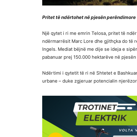
Pritet të ndërtohet në pjesën perëndimore 
Një qytet i ri me emrin Telosa, pritet të ndë
ndërmarrësit Marc Lore dhe gjithçka do të re
Ingels. Mediat bëjnë me dije se ideja e sipë
pabanuar prej 150.000 hektarëve në pjesën
Ndërtimi i qytetit të ri në Shtetet e Bashkua
urbane – duke zgjeruar potencialin njerëzor