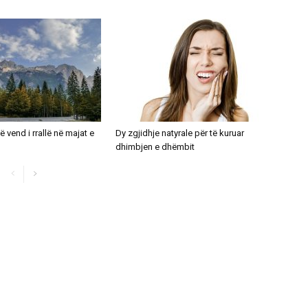
ë vend i rrallë në majat e
Dy zgjidhje natyrale për të kuruar
dhimbjen e dhëmbit