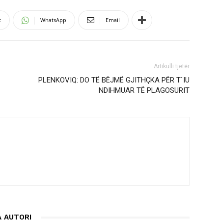
t
WhatsApp
Email
Artikulli tjetër
PLENKOVIQ: DO TË BËJMË GJITHÇKA PËR T`IU
NDIHMUAR TË PLAGOSURIT
 AUTORI