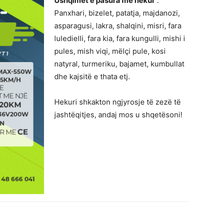
Ushqimet e pasura me hekur
:
Panxhari, bizelet, patatja, majdanozi,
asparagusi, lakra, shalqini, misri, fara
luledielli, fara kia, fara kungulli, mishi i
pules, mish viqi, mëlçi pule, kosi
natyral, turmeriku, bajamet, kumbullat
dhe kajsitë e thata etj.
Hekuri shkakton ngjyrosje të zezë të
jashtëqitjes, andaj mos u shqetësoni!