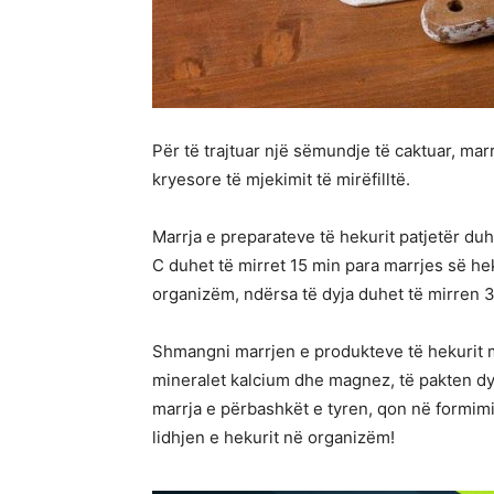
Për të trajtuar një sëmundje të caktuar, ma
kryesore të mjekimit të mirëfilltë.
Marrja e preparateve të hekurit patjetër du
C duhet të mirret 15 min para marrjes së he
organizëm, ndërsa të dyja duhet të mirren 3
Shmangni marrjen e produkteve të hekurit 
mineralet kalcium dhe magnez, të pakten dy
marrja e përbashkët e tyren, qon në form
lidhjen e hekurit në organizëm!