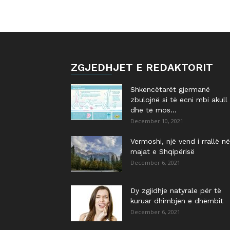
ZGJEDHJET E REDAKTORIT
Shkencëtarët gjermanë
zbulojnë si të ecni mbi akull
dhe të mos...
December 10, 2021
Vermoshi, një vend i rrallë në
majat e Shqipërisë
December 6, 2021
Dy zgjidhje natyrale për të
kuruar dhimbjen e dhëmbit
December 6, 2021