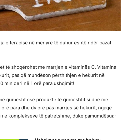
rrja e terapisë në mënyrë të duhur është ndër bazat
het të shoqërohet me marrjen e vitaminës C. Vitamina
kurit, pasiqë mundëson përthithjen e hekurit në
0 min deri në 1 orë para ushqimit!
me qumësht ose produkte të qumështit si dhe me
 orë para dhe dy orë pas marrjes së hekurit, ngaqë
imin e komplekseve të patretshme, duke pamumdësuar