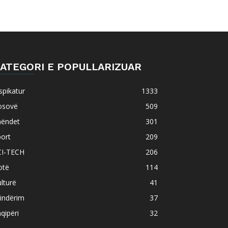
ATEGORI E POPULLARIZUAR
spikatur
1333
osovë
509
hëndet
301
ort
209
CI-TECH
206
otë
114
lturë
41
indërim
37
qipëri
32