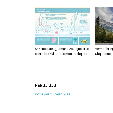
Shkencëtarët gjermanë zbulojnë si të
Vermoshi, nj
ecni mbi akull dhe të mos rrëshqisni
Shqipërisë
PËRGJIGJU
Kyçu për tu përgjigjur