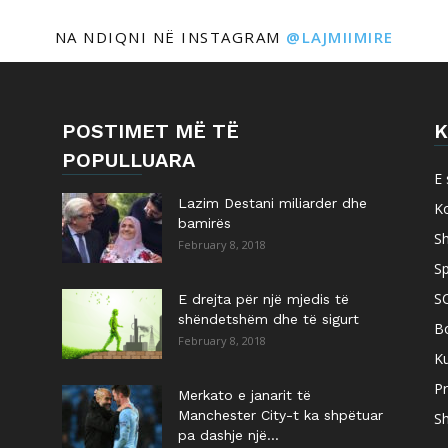
NA NDIQNI NË INSTAGRAM
@LAJMIIMIRE
POSTIMET MË TË
K
POPULLUARA
E 
Lazim Destani miliarder dhe
K
bamirës
S
February 8, 2018
Sp
S
E drejta për një mjedis të
shëndetshëm dhe të sigurt
B
February 8, 2018
Ku
Pr
Merkato e janarit të
Manchester City-t ka shpëtuar
Sh
pa dashje një...