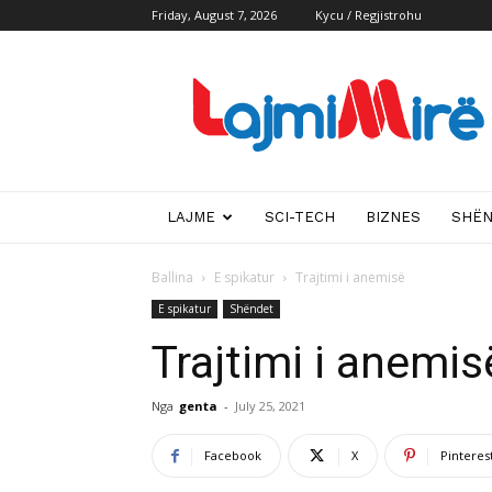
Friday, August 7, 2026
Kycu / Regjistrohu
Lajmi
i
mire
LAJME
SCI-TECH
BIZNES
SHË
Ballina
E spikatur
Trajtimi i anemisë
E spikatur
Shëndet
Trajtimi i anemis
Nga
genta
-
July 25, 2021
Facebook
X
Pinteres