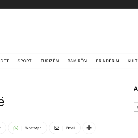
NDET
SPORT
TURIZËM
BAMIRËSI
PRINDËRIM
KUL
A
ë
Ar
t
WhatsApp
Email