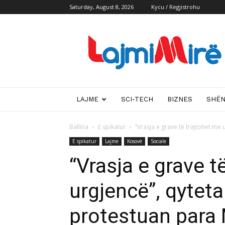
Saturday, August 8, 2026
Kycu / Regjistrohu
Lajmi
i
mire
LAJME
SCI-TECH
BIZNES
SHË
Ballina
E spikatur
“Vrasja e grave të trajtohet me 
E spikatur
Lajme
Kosovë
Sociale
“Vrasja e grave t
urgjencë”, qyteta
protestuan para 