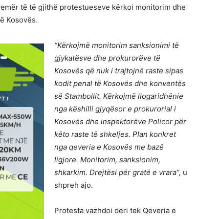
ë emër të të gjithë protestueseve kërkoi monitorim dhe
të Kosovës.
“Kërkojmë monitorim sanksionimi të
gjykatësve dhe prokurorëve të
Kosovës që nuk i trajtojnë raste sipas
kodit penal të Kosovës dhe konventës
së Stambollit. Kërkojmë llogaridhënie
nga këshilli gjyqësor e prokurorial i
Kosovës dhe inspektorëve Policor për
këto raste të shkeljes. Plan konkret
nga qeveria e Kosovës me bazë
ligjore. Monitorim, sanksionim,
shkarkim. Drejtësi për gratë e vrara”,
u
shpreh ajo.
Protesta vazhdoi deri tek Qeveria e