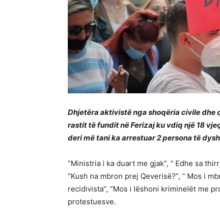
Dhjetëra aktivistë nga shoqëria civile dhe 
rastit të fundit në Ferizaj ku vdiq një 18 v
deri më tani ka arrestuar 2 persona të dysh
“Ministria i ka duart me gjak”, “ Edhe sa thi
“Kush na mbron prej Qeverisë?”, “ Mos i mbro
recidivista”, “Mos i lëshoni kriminelët me pro
protestuesve.