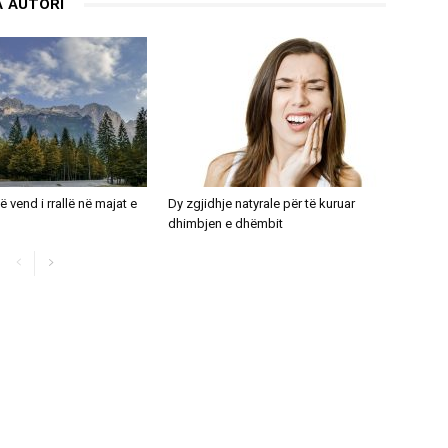
 AUTORI
ë vend i rrallë në majat e
Dy zgjidhje natyrale për të kuruar
dhimbjen e dhëmbit