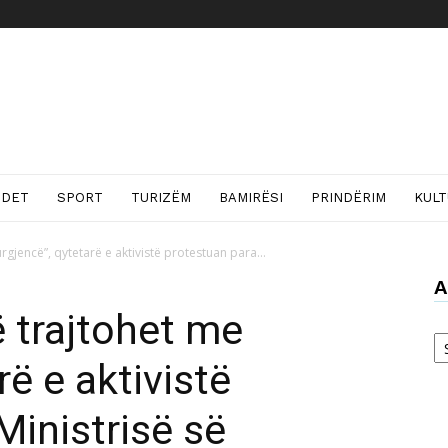
NDET
SPORT
TURIZËM
BAMIRËSI
PRINDËRIM
KUL
urgjencë”, qytetarë e aktivistë protestuan para...
A
ë trajtohet me
Ar
rë e aktivistë
Ministrisë së