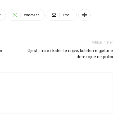
t
WhatsApp
Email
Artikulli tjetër
ër
Gjest i mirë i katër të rinjve, kuletën e gjetur e
dorëzojnë në polici