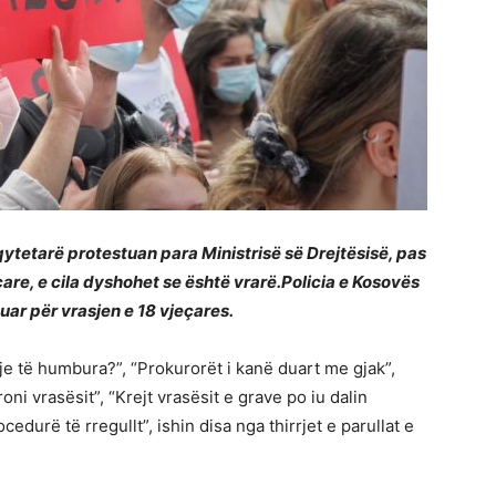
qytetarë protestuan para Ministrisë së Drejtësisë, pas
jeçare, e cila dyshohet se është vrarë.Policia e Kosovës
uar për vrasjen e 18 vjeçares.
rrje të humbura?”, “Prokurorët i kanë duart me gjak”,
ni vrasësit”, “Krejt vrasësit e grave po iu dalin
cedurë të rregullt”, ishin disa nga thirrjet e parullat e