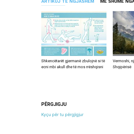
ARTIKUJ TË NGJASHËM
MË SHUMË NGA
Shkencëtarët gjermanë zbulojnë si të
Vermoshi, nj
ecni mbi akull dhe të mos rrëshqisni
Shqipërisë
PËRGJIGJU
Kyçu për tu përgjigjur