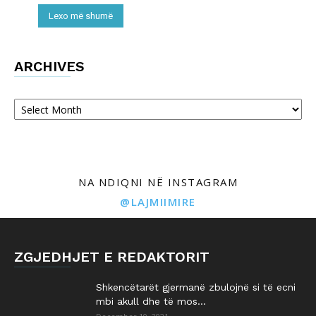
Lexo më shumë
ARCHIVES
Archives
NA NDIQNI NË INSTAGRAM
@LAJMIIMIRE
ZGJEDHJET E REDAKTORIT
Shkencëtarët gjermanë zbulojnë si të ecni
mbi akull dhe të mos...