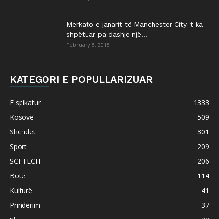
Merkato e janarit të Manchester City-t ka
shpëtuar pa dashje një...
February 8, 2018
KATEGORI E POPULLARIZUAR
E spikatur
1333
Kosovë
509
Shëndet
301
Sport
209
SCI-TECH
206
Botë
114
Kulturë
41
Prindërim
37