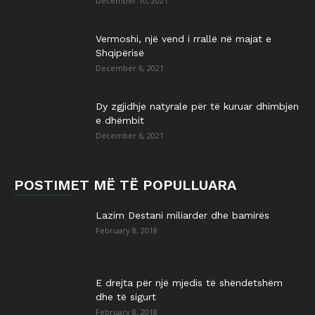
December 10, 2021
Vermoshi, një vend i rrallë në majat e
Shqipërisë
December 6, 2021
Dy zgjidhje natyrale për të kuruar dhimbjen
e dhëmbit
December 6, 2021
POSTIMET MË TË POPULLUARA
Lazim Destani miliarder dhe bamirës
February 8, 2018
E drejta për një mjedis të shëndetshëm
dhe të sigurt
February 8, 2018