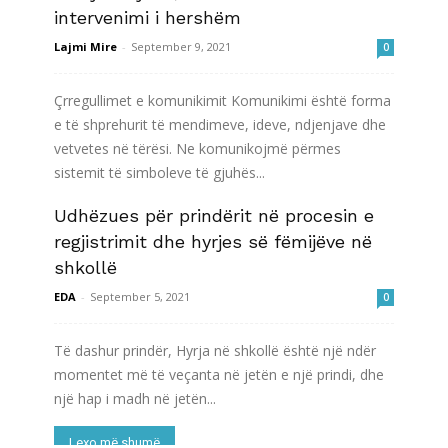
intervenimi i hershëm
Lajmi Mire
-
September 9, 2021
0
Çrregullimet e komunikimit Komunikimi është forma
e të shprehurit të mendimeve, ideve, ndjenjave dhe
vetvetes në tërësi. Ne komunikojmë përmes
sistemit të simboleve të gjuhës...
Udhëzues për prindërit në procesin e
Lexo më shumë
regjistrimit dhe hyrjes së fëmijëve në
shkollë
EDA
-
September 5, 2021
0
Të dashur prindër, Hyrja në shkollë është një ndër
momentet më të veçanta në jetën e një prindi, dhe
një hap i madh në jetën...
Lexo më shumë