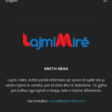
Shqipëri
32
RRETH NESH
Lajmi i Mire, është portal informativ që synon të sjellë tek ju
vetëm lajme të vërteta, por të mira dhe të dobishme. Të gjithë
jeni lodhur nga lajmet e këqija, këtu e bëjmë diferencën.
Na kontakto:
social@lajmimire.com