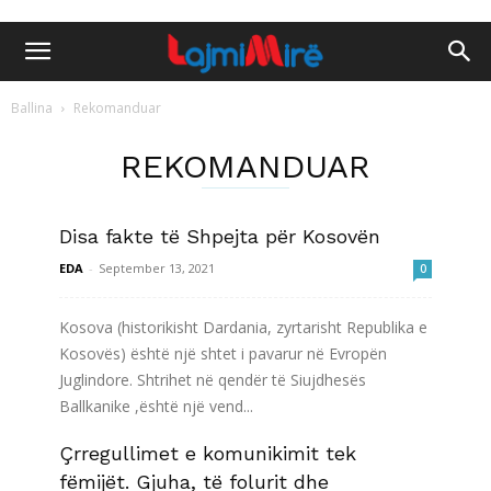
Ballina
Rekomanduar
REKOMANDUAR
Disa fakte të Shpejta për Kosovën
EDA
-
September 13, 2021
0
Kosova (historikisht Dardania, zyrtarisht Republika e
Kosovës) është një shtet i pavarur në Evropën
Juglindore. Shtrihet në qendër të Siujdhesës
Ballkanike ,është një vend...
Çrregullimet e komunikimit tek
Lexo më shumë
fëmijët. Gjuha, të folurit dhe