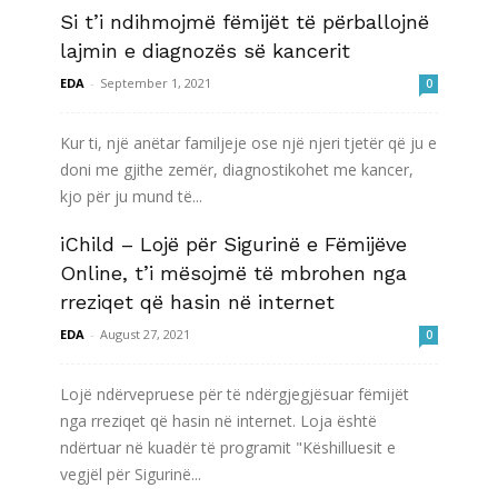
Si t’i ndihmojmë fëmijët të përballojnë
lajmin e diagnozës së kancerit
EDA
-
September 1, 2021
0
Kur ti, një anëtar familjeje ose një njeri tjetër që ju e
doni me gjithe zemër, diagnostikohet me kancer,
kjo për ju mund të...
iChild – Lojë për Sigurinë e Fëmijëve
Lexo më shumë
Online, t’i mësojmë të mbrohen nga
rreziqet që hasin në internet
EDA
-
August 27, 2021
0
Lojë ndërvepruese për të ndërgjegjësuar fëmijët
nga rreziqet që hasin në internet. Loja është
ndërtuar në kuadër të programit "Këshilluesit e
vegjël për Sigurinë...