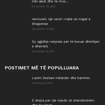
mbi akull dhe të mos...
December 10, 2021
Vermoshi, një vend i rrallë në majat e
Shqipërisë
December 6, 2021
Dy zgjidhje natyrale për të kuruar dhimbjen
e dhëmbit
December 6, 2021
POSTIMET MË TË POPULLUARA
Lazim Destani miliarder dhe bamirës
February 8, 2018
E drejta për një mjedis të shëndetshëm