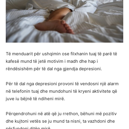
Të menduarit për ushqimin ose filxhanin tuaj të parë të
kafesë mund të jetë motivim i madh dhe hap i
rëndësishëm për të dal nga gjendja depresioni.
Për të dal nga depresioni provoni të vendosni një alarm
në telefonin tuaj dhe mundohuni të kryeni aktivitete që
juve iu bëjnë të ndiheni mirë.
Përqendrohuni në atë që ju rrethon, bëhuni më pozitiv
dhe kujtoni vetës se ju mund ta nisni, ta vazhdoni dhe
përfundoni ditën mirë.