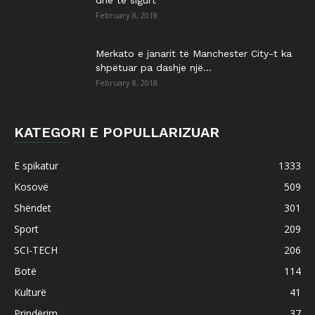
dhe të sigurt
February 8, 2018
Merkato e janarit të Manchester City-t ka
shpëtuar pa dashje një...
February 8, 2018
KATEGORI E POPULLARIZUAR
E spikatur
1333
Kosovë
509
Shëndet
301
Sport
209
SCI-TECH
206
Botë
114
Kulturë
41
Prindërim
37