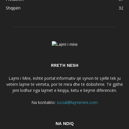
Shqipëri
32
RRETH NESH
Lajmi i Mire, është portal informativ që synon të sjellë tek ju
vetëm lajme të vërteta, por të mira dhe të dobishme. Të gjithë
jeni lodhur nga lajmet e këqija, këtu e bëjmë diferencën.
Na kontakto:
social@lajmimire.com
NA NDIQ