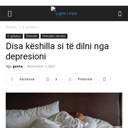
Ballina
E spikatur
E spikatur
Shëndet
Shëndeti mendor
Disa këshilla si të dilni nga
depresioni
Nga
genta
-
November 7, 2021
Facebook
X
Pinterest