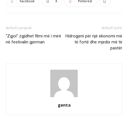
Facebook
X
Pinterest
Artikulli paraprak
Artikulli tjetër
“Zgjoi” zgjidhet filmi më i mirë
Hidrogjeni për një ekonomi më
në festivalin gjerman
të fortë dhe mjedis më të
pastër
genta