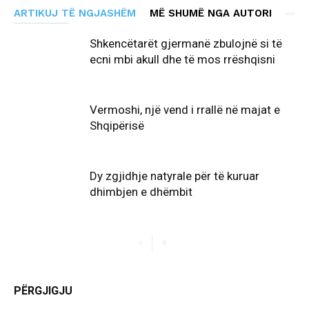
ARTIKUJ TË NGJASHËM
MË SHUMË NGA AUTORI
Shkencëtarët gjermanë zbulojnë si të
ecni mbi akull dhe të mos rrëshqisni
Vermoshi, një vend i rrallë në majat e
Shqipërisë
Dy zgjidhje natyrale për të kuruar
dhimbjen e dhëmbit
PËRGJIGJU