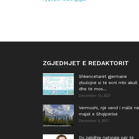
ZGJEDHJET E REDAKTORIT
Shkencëtarët gjermanë
zbulojnë si të ecni mbi akull
dhe të mos...
December 10, 2021
Vermoshi, një vend i rrallë në
majat e Shqipërisë
December 6, 2021
Dy zgjidhje natyrale për të