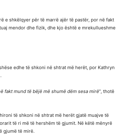
ë e shkëlqyer për të marrë ajër të pastër, por në fakt
 tuaj mendor dhe fizik, dhe kjo është e mrekullueshme
shëse edhe të shkoni në shtrat më herët, por Kathryn
.
 në fakt mund të bëjë më shumë dëm sesa mirë
”, thotë
hironi të shkoni në shtrat më herët gjatë muajve të
t orarit të ri më të hershëm të gjumit. Në këtë mënyrë
ë gjumë të mirë.