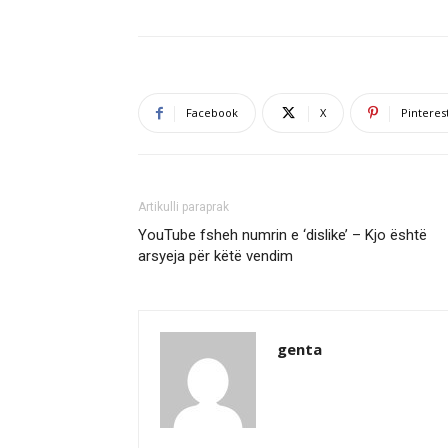
Facebook
X
Pinteres
Artikulli paraprak
YouTube fsheh numrin e ‘dislike’ – Kjo është
arsyeja për këtë vendim
genta