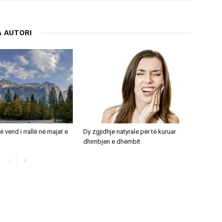
 AUTORI
ë vend i rrallë në majat e
Dy zgjidhje natyrale për të kuruar
dhimbjen e dhëmbit