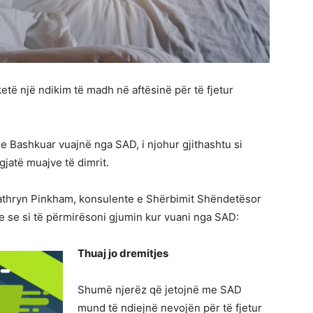
të një ndikim të madh në aftësinë për të fjetur
e Bashkuar vuajnë nga SAD, i njohur gjithashtu si
gjatë muajve të dimrit.
thryn Pinkham, konsulente e Shërbimit Shëndetësor
ore se si të përmirësoni gjumin kur vuani nga SAD:
Thuaj jo dremitjes
Shumë njerëz që jetojnë me SAD
mund të ndiejnë nevojën për të fjetur