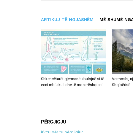
ARTIKUJ TË NGJASHËM
MË SHUMË NGA
Shkencëtarët gjermanë zbulojnë si të
Vermoshi, nj
ecni mbi akull dhe të mos rrëshqisni
Shqipërisë
PËRGJIGJU
Kyçu për tu përgjigjur