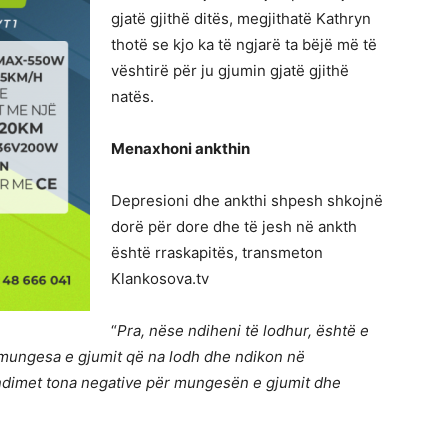
gjatë gjithë ditës, megjithatë Kathryn
thotë se kjo ka të ngjarë ta bëjë më të
vështirë për ju gjumin gjatë gjithë
natës.
Menaxhoni ankthin
Depresioni dhe ankthi shpesh shkojnë
dorë për dore dhe të jesh në ankth
është rraskapitës, transmeton
Klankosova.tv
“
Pra, nëse ndiheni të lodhur, është e
 mungesa e gjumit që na lodh dhe ndikon në
endimet tona negative për mungesën e gjumit dhe