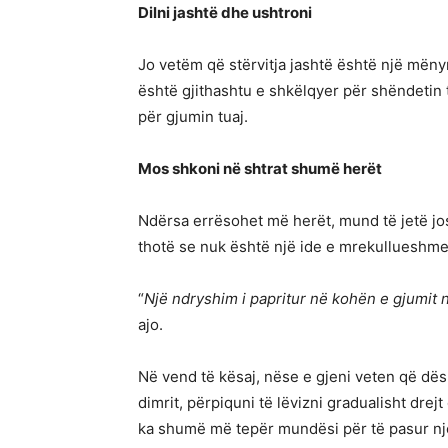
Dilni jashtë dhe ushtroni
Jo vetëm që stërvitja jashtë është një mënyr
është gjithashtu e shkëlqyer për shëndetin
për gjumin tuaj.
Mos shkoni në shtrat shumë herët
Ndërsa errësohet më herët, mund të jetë jo
thotë se nuk është një ide e mrekullueshme
“
Një ndryshim i papritur në kohën e gjumit
ajo.
Në vend të kësaj, nëse e gjeni veten që dës
dimrit, përpiquni të lëvizni gradualisht drej
ka shumë më tepër mundësi për të pasur nj