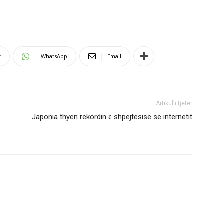
t
WhatsApp
Email
Artikulli tjetër
Japonia thyen rekordin e shpejtësisë së internetit