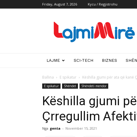
Friday, August 7, 2026
Kycu / Regjistrohu
Lajmi
i
mire
LAJME
SCI-TECH
BIZNES
SHË
Ballina
E spikatur
Këshilla gjumi për ata që kanë Ç
E spikatur
Shëndet
Shëndeti mendor
Këshilla gjumi pë
Çrregullim Afekt
Nga
genta
-
November 15, 2021