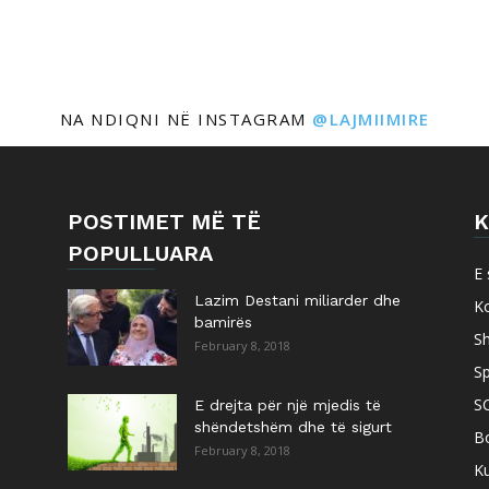
NA NDIQNI NË INSTAGRAM
@LAJMIIMIRE
POSTIMET MË TË
K
POPULLUARA
E 
Lazim Destani miliarder dhe
K
bamirës
S
February 8, 2018
Sp
S
E drejta për një mjedis të
shëndetshëm dhe të sigurt
B
February 8, 2018
Ku