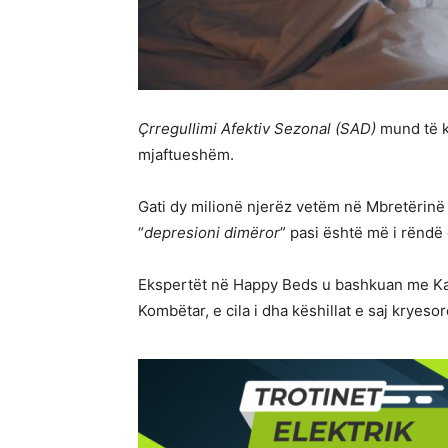
Çrregullimi Afektiv Sezonal (SAD)
mund të ke
mjaftueshëm.
Gati dy milionë njerëz vetëm në Mbretërinë 
“
depresioni dimëror
” pasi është më i rëndë 
Ekspertët në Happy Beds u bashkuan me Ka
Kombëtar, e cila i dha këshillat e saj kryes