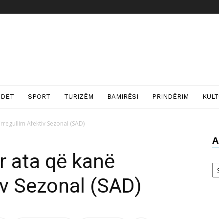
NDET
SPORT
TURIZËM
BAMIRËSI
PRINDËRIM
KUL
rregullim Afektiv Sezonal (SAD)
A
r ata që kanë
Ar
iv Sezonal (SAD)