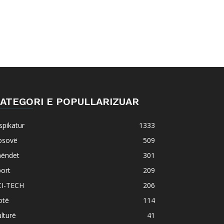
ATEGORI E POPULLARIZUAR
spikatur
1333
osovë
509
hëndet
301
ort
209
CI-TECH
206
otë
114
lturë
41