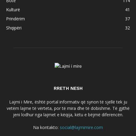
Botë
114
Kulturë
41
Prindërim
37
Shqipëri
32
RRETH NESH
Lajmi i Mire, është portal informativ që synon të sjellë tek ju
vetëm lajme të vërteta, por të mira dhe të dobishme. Të gjithë
jeni lodhur nga lajmet e këqija, këtu e bëjmë diferencën.
Na kontakto:
social@lajmimire.com