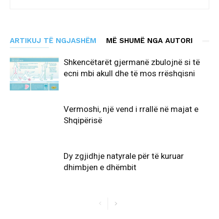
ARTIKUJ TË NGJASHËM
MË SHUMË NGA AUTORI
Shkencëtarët gjermanë zbulojnë si të
ecni mbi akull dhe të mos rrëshqisni
Vermoshi, një vend i rrallë në majat e
Shqipërisë
Dy zgjidhje natyrale për të kuruar
dhimbjen e dhëmbit