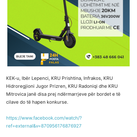
KEK-u, Ibër Lepenci, KRU Prishtina, Infrakos, KRU
Hidroregjioni Jugor Prizren, KRU Radoniqi dhe KRU
Mitrovica janë disa prej ndërmarrjeve për bordet e të
cilave do të hapen konkurse.
https://www.facebook.com/watch/?
ref=external&v=870956176876927