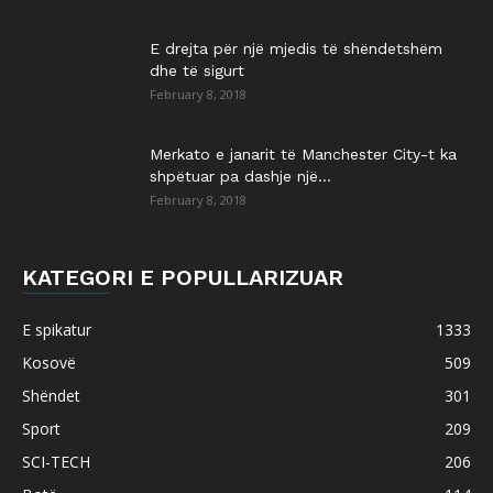
E drejta për një mjedis të shëndetshëm
dhe të sigurt
February 8, 2018
Merkato e janarit të Manchester City-t ka
shpëtuar pa dashje një...
February 8, 2018
KATEGORI E POPULLARIZUAR
E spikatur
1333
Kosovë
509
Shëndet
301
Sport
209
SCI-TECH
206