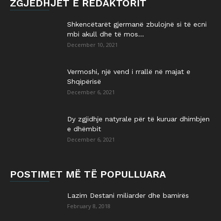
ZGJEDHJET E REDAKTORIT
Shkencëtarët gjermanë zbulojnë si të ecni
mbi akull dhe të mos...
December 10, 2021
Vermoshi, një vend i rrallë në majat e
Shqipërisë
December 6, 2021
Dy zgjidhje natyrale për të kuruar dhimbjen
e dhëmbit
December 6, 2021
POSTIMET MË TË POPULLUARA
Lazim Destani miliarder dhe bamirës
February 8, 2018