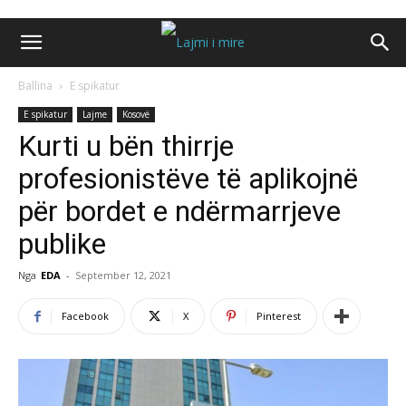
Ballina
E spikatur
E spikatur
Lajme
Kosovë
Kurti u bën thirrje
profesionistëve të aplikojnë
për bordet e ndërmarrjeve
publike
Nga
EDA
-
September 12, 2021
Facebook
X
Pinterest