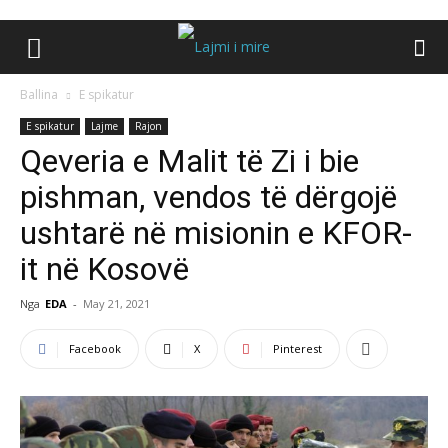
Ballina
E spikatur
E spikatur
Lajme
Rajon
Qeveria e Malit të Zi i bie
pishman, vendos të dërgojë
ushtarë në misionin e KFOR-
it në Kosovë
Nga
EDA
-
May 21, 2021
Facebook
X
Pinterest