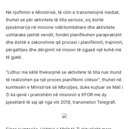
Në njoftimin e Ministrisë, të cilin e transmetojnë mediat,
thuhet se për aktivitete të tilla serioze, siç është
pjesëmarrja në misione ndërkombëtare dhe aktivitete
ushtarake jashtë vendit, fondet planifikohen paraprakisht
dhe është e zakonshme që procesi i planifikimit, trajnimit,
përgatitjes dhe dërgimit në mision të zgjasë një kohë më
të gjatë.
“Lidhur me këtë theksojmë se aktivitete të tilla nuk mund
të realizohen pa një proces planifikimi cilësor”, thuhet në
kumtesën e Ministrisë së Mbrojtjes, duke kujtuar se Mali i
Zi ka qenë i pranishëm në misionin e KFOR me dy
pjesëtarë të saj që nga viti 2018, transmeton Telegrafi.