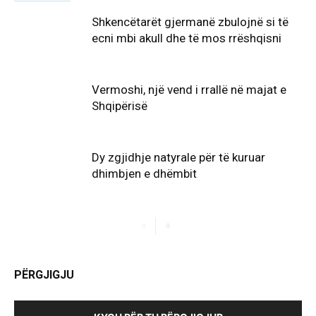
Shkencëtarët gjermanë zbulojnë si të
ecni mbi akull dhe të mos rrëshqisni
Vermoshi, një vend i rrallë në majat e
Shqipërisë
Dy zgjidhje natyrale për të kuruar
dhimbjen e dhëmbit
PËRGJIGJU