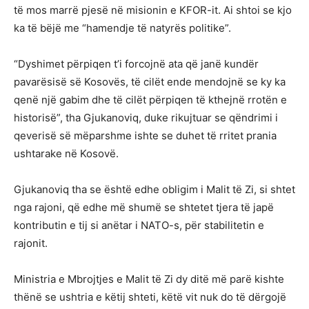
të mos marrë pjesë në misionin e KFOR-it. Ai shtoi se kjo
ka të bëjë me “hamendje të natyrës politike”.
“Dyshimet përpiqen t’i forcojnë ata që janë kundër
pavarësisë së Kosovës, të cilët ende mendojnë se ky ka
qenë një gabim dhe të cilët përpiqen të kthejnë rrotën e
historisë”, tha Gjukanoviq, duke rikujtuar se qëndrimi i
qeverisë së mëparshme ishte se duhet të rritet prania
ushtarake në Kosovë.
Gjukanoviq tha se është edhe obligim i Malit të Zi, si shtet
nga rajoni, që edhe më shumë se shtetet tjera të japë
kontributin e tij si anëtar i NATO-s, për stabilitetin e
rajonit.
Ministria e Mbrojtjes e Malit të Zi dy ditë më parë kishte
thënë se ushtria e këtij shteti, këtë vit nuk do të dërgojë