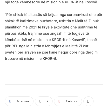
një togë këmbësorie në misionin e KFOR-it në Kosovë.
“Për shkak të situatës së krijuar nga coronavirusi dhe për
shkak të kufizimeve buxhetore, ushtria e Malit të Zi nuk
planifikon më 2021 të kryejë aktivitete dhe ushtrime të
përbashkëta, trajnime ose angazhim të togjeve të
këmbësorisë në misionin e KFOR-it në Kosovë”, thanë
për REL nga Ministria e Mbrojtjes e Malit të Zi kur u
pyetën për arsyen se pse kanë hequr dorë nga dërgimi i
trupave në misionin e KFOR-it.
Facebook
X
Pinterest