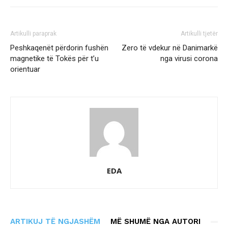
Artikulli paraprak
Artikulli tjetër
Peshkaqenët përdorin fushën
Zero të vdekur në Danimarkë
magnetike të Tokës për t’u
nga virusi corona
orientuar
EDA
ARTIKUJ TË NGJASHËM
MË SHUMË NGA AUTORI