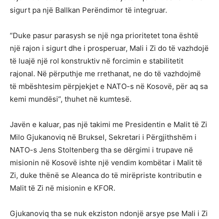
sigurt pa një Ballkan Perëndimor të integruar.
“Duke pasur parasysh se një nga prioritetet tona është
një rajon i sigurt dhe i prosperuar, Mali i Zi do të vazhdojë
të luajë një rol konstruktiv në forcimin e stabilitetit
rajonal. Në përputhje me rrethanat, ne do të vazhdojmë
të mbështesim përpjekjet e NATO-s në Kosovë, për aq sa
kemi mundësi”, thuhet në kumtesë.
Javën e kaluar, pas një takimi me Presidentin e Malit të Zi
Milo Gjukanoviq në Bruksel, Sekretari i Përgjithshëm i
NATO-s Jens Stoltenberg tha se dërgimi i trupave në
misionin në Kosovë ishte një vendim kombëtar i Malit të
Zi, duke thënë se Aleanca do të mirëpriste kontributin e
Malit të Zi në misionin e KFOR.
Gjukanoviq tha se nuk ekziston ndonjë arsye pse Mali i Zi