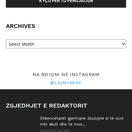
KYÇU PËR TU PËRGJIGJUR
ARCHIVES
Archives
NA NDIQNI NË INSTAGRAM
@LAJMIIMIRE
ZGJEDHJET E REDAKTORIT
Shkencëtarët gjermanë zbulojnë si të ecni
mbi akull dhe të mos...
December 10, 2021