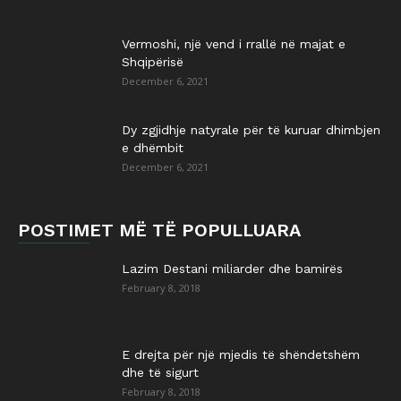
Vermoshi, një vend i rrallë në majat e
Shqipërisë
December 6, 2021
Dy zgjidhje natyrale për të kuruar dhimbjen
e dhëmbit
December 6, 2021
POSTIMET MË TË POPULLUARA
Lazim Destani miliarder dhe bamirës
February 8, 2018
E drejta për një mjedis të shëndetshëm
dhe të sigurt
February 8, 2018