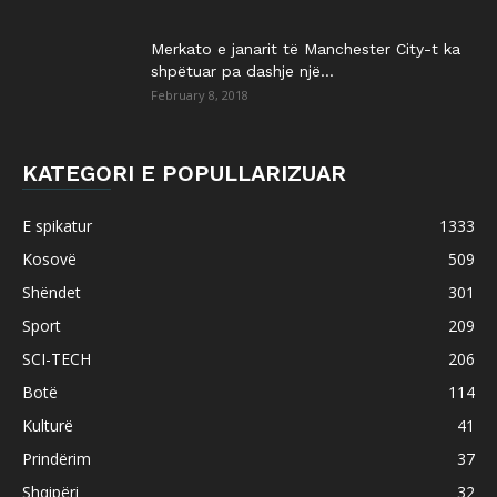
Merkato e janarit të Manchester City-t ka
shpëtuar pa dashje një...
February 8, 2018
KATEGORI E POPULLARIZUAR
E spikatur
1333
Kosovë
509
Shëndet
301
Sport
209
SCI-TECH
206
Botë
114
Kulturë
41
Prindërim
37
Shqipëri
32