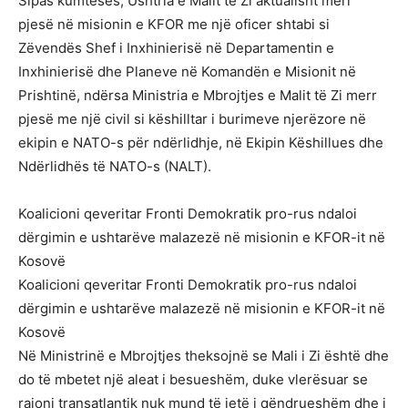
Sipas kumtesës, Ushtria e Malit të Zi aktualisht merr
pjesë në misionin e KFOR me një oficer shtabi si
Zëvendës Shef i Inxhinierisë në Departamentin e
Inxhinierisë dhe Planeve në Komandën e Misionit në
Prishtinë, ndërsa Ministria e Mbrojtjes e Malit të Zi merr
pjesë me një civil si këshilltar i burimeve njerëzore në
ekipin e NATO-s për ndërlidhje, në Ekipin Këshillues dhe
Ndërlidhës të NATO-s (NALT).
Koalicioni qeveritar Fronti Demokratik pro-rus ndaloi
dërgimin e ushtarëve malazezë në misionin e KFOR-it në
Kosovë
Koalicioni qeveritar Fronti Demokratik pro-rus ndaloi
dërgimin e ushtarëve malazezë në misionin e KFOR-it në
Kosovë
Në Ministrinë e Mbrojtjes theksojnë se Mali i Zi është dhe
do të mbetet një aleat i besueshëm, duke vlerësuar se
rajoni transatlantik nuk mund të jetë i qëndrueshëm dhe i