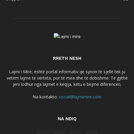
RRETH NESH
Lajmi i Mire, është portal informativ që synon të sjellë tek ju
vetëm lajme të vërteta, por të mira dhe të dobishme. Të gjithë
jeni lodhur nga lajmet e këqija, këtu e bëjmë diferencën.
Na kontakto:
social@lajmimire.com
NA NDIQ