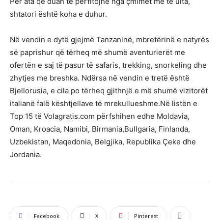
Për ata që duan të përfitojnë nga çmimet më të ulta,
shtatori është koha e duhur.
Në vendin e dytë gjejmë Tanzaninë, mbretërinë e natyrës
së paprishur që tërheq më shumë aventurierët me
ofertën e saj të pasur të safaris, trekking, snorkeling dhe
zhytjes me breshka. Ndërsa në vendin e tretë është
Bjellorusia, e cila po tërheq gjithnjë e më shumë vizitorët
italianë falë kështjellave të mrekullueshme.Në listën e
Top 15 të Volagratis.com përfshihen edhe Moldavia,
Oman, Kroacia, Namibi, Birmania,Bullgaria, Finlanda,
Uzbekistan, Maqedonia, Belgjika, Republika Çeke dhe
Jordania.
Facebook
X
Pinterest