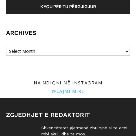
KYÇU PËR TU PËRGJIGJUR
ARCHIVES
Archives
NA NDIQNI NË INSTAGRAM
@LAJMIIMIRE
ZGJEDHJET E REDAKTORIT
Shkencëtarët gjermanë zbulojnë si të ecni
mbi akull dhe të mos...