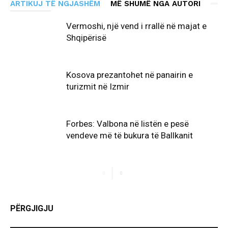
ARTIKUJ TË NGJASHËM
MË SHUMË NGA AUTORI
Vermoshi, një vend i rrallë në majat e
Shqipërisë
Kosova prezantohet në panairin e
turizmit në Izmir
Forbes: Valbona në listën e pesë
vendeve më të bukura të Ballkanit
PËRGJIGJU