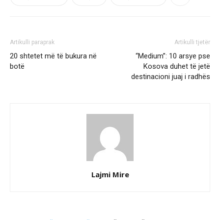
Artikulli paraprak
Artikulli tjetër
20 shtetet më të bukura në
“Medium”: 10 arsye pse
botë
Kosova duhet të jetë
destinacioni juaj i radhës
Lajmi Mire