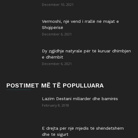
December 10, 2021
Vermoshi, një vend i rrallë në majat e
Shqipërisë
December 6, 2021
Dy zgjidhje natyrale për të kuruar dhimbjen
e dhëmbit
December 6, 2021
POSTIMET MË TË POPULLUARA
Lazim Destani miliarder dhe bamirës
February 8, 2018
E drejta për një mjedis të shëndetshëm
dhe të sigurt