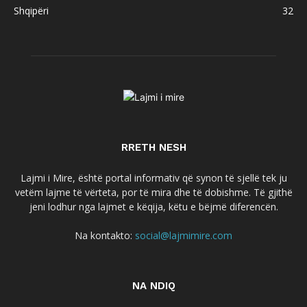
Shqipëri
32
RRETH NESH
Lajmi i Mire, është portal informativ që synon të sjellë tek ju
vetëm lajme të vërteta, por të mira dhe të dobishme. Të gjithë
jeni lodhur nga lajmet e këqija, këtu e bëjmë diferencën.
Na kontakto:
social@lajmimire.com
NA NDIQ