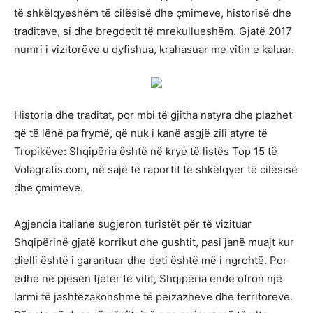
të shkëlqyeshëm të cilësisë dhe çmimeve, historisë dhe
traditave, si dhe bregdetit të mrekullueshëm. Gjatë 2017
numri i vizitorëve u dyfishua, krahasuar me vitin e kaluar.
Historia dhe traditat, por mbi të gjitha natyra dhe plazhet
që të lënë pa frymë, që nuk i kanë asgjë zili atyre të
Tropikëve: Shqipëria është në krye të listës Top 15 të
Volagratis.com, në sajë të raportit të shkëlqyer të cilësisë
dhe çmimeve.
Agjencia italiane sugjeron turistët për të vizituar
Shqipërinë gjatë korrikut dhe gushtit, pasi janë muajt kur
dielli është i garantuar dhe deti është më i ngrohtë. Por
edhe në pjesën tjetër të vitit, Shqipëria ende ofron një
larmi të jashtëzakonshme të peizazheve dhe territoreve.