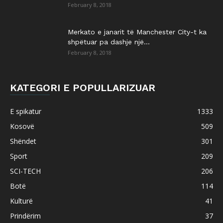
February 8, 2018
Merkato e janarit të Manchester City-t ka
shpëtuar pa dashje një...
February 8, 2018
KATEGORI E POPULLARIZUAR
E spikatur
1333
Kosovë
509
Shëndet
301
Sport
209
SCI-TECH
206
Botë
114
Kulturë
41
Prindërim
37