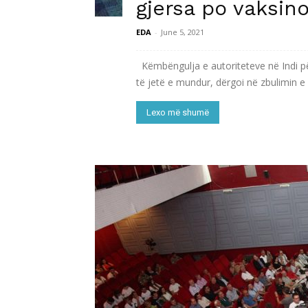
gjersa po vaksin
EDA
-
June 5, 2021
Këmbëngulja e autoriteteve në Indi pë
të jetë e mundur, dërgoi në zbulimin e 
Lexo më shumë