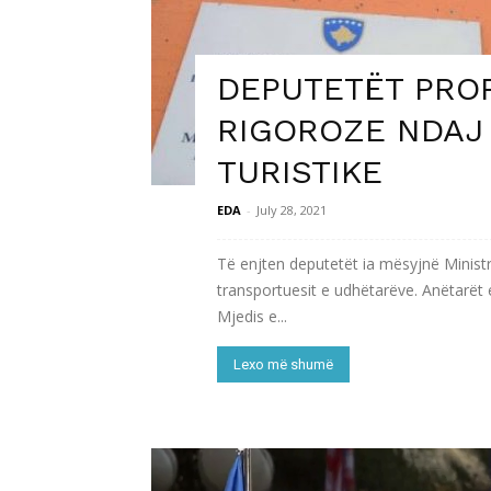
DEPUTETËT PRO
RIGOROZE NDAJ
TURISTIKE
EDA
-
July 28, 2021
Të enjten deputetët ia mësyjnë Ministri
transportuesit e udhëtarëve. Anëtarët e 
Mjedis e...
Lexo më shumë