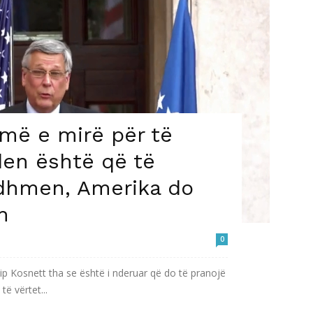
më e mirë për të
den është që të
rdhmen, Amerika do
h
0
p Kosnett tha se është i nderuar që do të pranojë
ë vërtet...