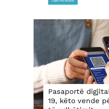
Lexo më shumë
Pasaportë digjit
19, këto vende pë