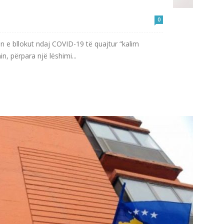
0
n e bllokut ndaj COVID-19 të quajtur “kalim
in, përpara një lëshimi...