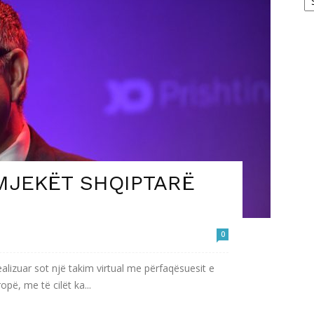
 MJEKËT SHQIPTARË
0
ealizuar sot një takim virtual me përfaqësuesit e
pë, me të cilët ka...