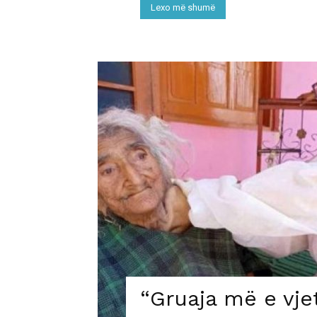
Lexo më shumë
“Gruaja më e vje