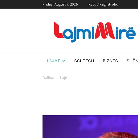
Friday, August 7, 2026
Kycu / Regjistrohu
Lajmi
i
mire
LAJME
SCI-TECH
BIZNES
SHË
Ballina
Lajme