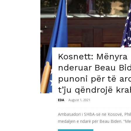
Kosnett: Mënyra 
nderuar Beau Bi
punoni për të a
t’ju qëndrojë kra
EDA
-
August 1, 2021
Ambasadori i SHBA-së në Kosovë, Phili
medaljen e ndarë për Beau Biden. “Me t