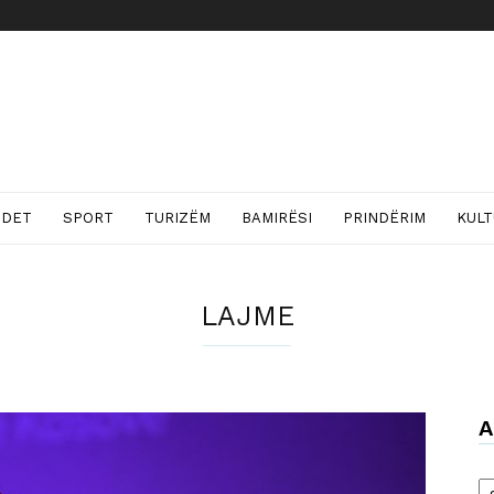
NDET
SPORT
TURIZËM
BAMIRËSI
PRINDËRIM
KUL
LAJME
A
Ar