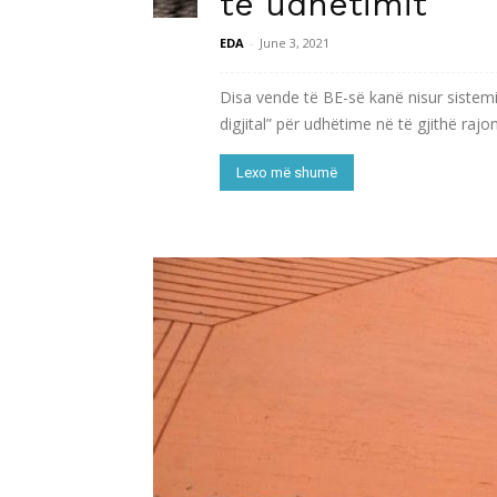
të udhëtimit
EDA
-
June 3, 2021
Disa vende të BE-së kanë nisur sistemi
digjital” për udhëtime në të gjithë rajon
Lexo më shumë