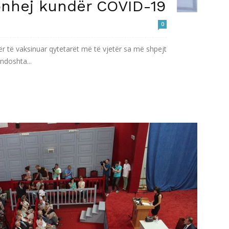
onhej kundër COVID-19
0
r të vaksinuar qytetarët më të vjetër sa më shpejt
ndoshta...