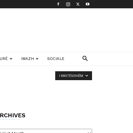
TURË
IMAZH
SOCIALE
I RASTËSISHËM
RCHIVES
chives