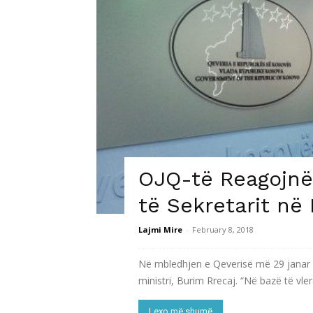
OJQ-të Reagojnë 
të Sekretarit në
Lajmi Mire
-
February 8, 2018
Në mbledhjen e Qeverisë më 29 janar 
ministri, Burim Rrecaj. “Në bazë të vle
Lexo më shumë