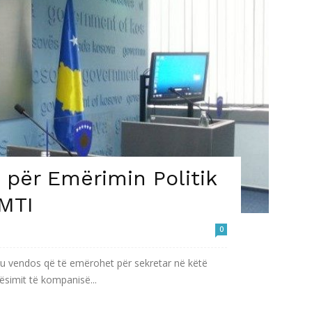
për Emërimin Politik
 MTI
0
u vendos që të emërohet për sekretar në këtë
rësimit të kompanisë...