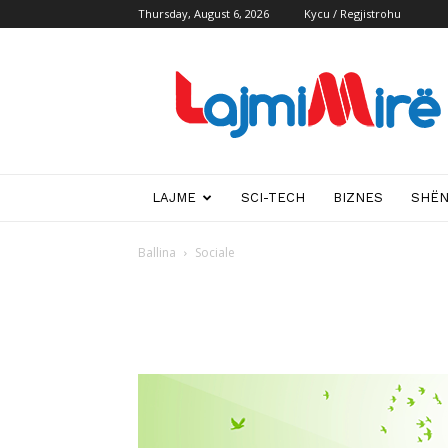
Thursday, August 6, 2026
Kycu / Regjistrohu
Lajmi
i
mire
LAJME
SCI-TECH
BIZNES
SHË
Ballina
Sociale