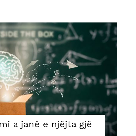
i a janë e njëjta gjë