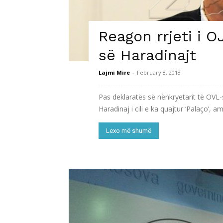
Reagon rrjeti i 
së Haradinajt
Lajmi Mire
-
February 8, 2018
Pas deklaratës së nënkryetarit të OVL-
Haradinaj i cili e ka quajtur ‘Palaço’,
Lexo më shumë