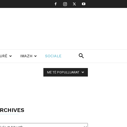
TURË
IMAZH
SOCIALE
MË TË POPULLUARAT
RCHIVES
chives