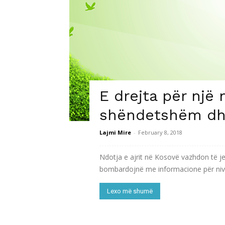
E drejta për një 
shëndetshëm dhe
Lajmi Mire
-
February 8, 2018
Ndotja e ajrit në Kosovë vazhdon të j
bombardojnë me informacione për nivel
Lexo më shumë