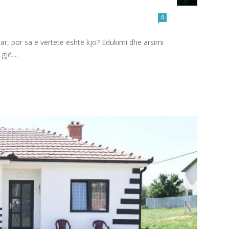
0
r, por sa e vërtetë është kjo? Edukimi dhe arsimi
jë....