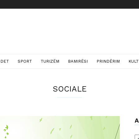
NDET
SPORT
TURIZËM
BAMIRËSI
PRINDËRIM
KUL
SOCIALE
A
Ar