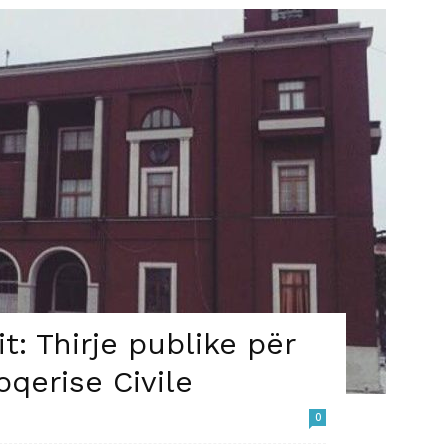
t: Thirje publike për
oqerise Civile
0