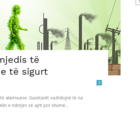
mjedis të
 të sigurt
0
etë alarmuese. Gazetarët vazhdojnë të na
in e ndotjes së ajrit por shumë...