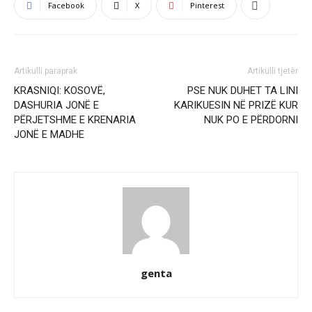
Facebook
X
Pinterest
Artikulli paraprak
Artikulli tjetër
KRASNIQI: KOSOVË,
PSE NUK DUHET TA LINI
DASHURIA JONË E
KARIKUESIN NË PRIZË KUR
PËRJETSHME E KRENARIA
NUK PO E PËRDORNI
JONË E MADHE
genta