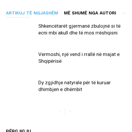
ARTIKUJ TË NGJASHËM
MË SHUMË NGA AUTORI
Shkencëtarët gjermanë zbulojnë si të
ecni mbi akull dhe të mos rrëshqisni
Vermoshi, një vend i rrallë në majat e
Shqipërisë
Dy zgjidhje natyrale për të kuruar
dhimbjen e dhëmbit
PËRGJIGJU