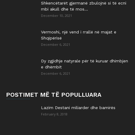
Shkencëtarët gjermanë zbulojnë si të ecni
mbi akull dhe të mos...
December 10, 2021
Vermoshi, një vend i rrallë në majat e
Shqipërisë
December 6, 2021
Dy zgjidhje natyrale për të kuruar dhimbjen
e dhëmbit
December 6, 2021
POSTIMET MË TË POPULLUARA
Lazim Destani miliarder dhe bamirës
February 8, 2018