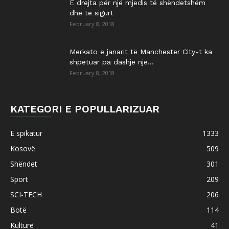
E drejta për një mjedis të shëndetshëm
dhe të sigurt
February 8, 2018
Merkato e janarit të Manchester City-t ka
shpëtuar pa dashje një...
February 8, 2018
KATEGORI E POPULLARIZUAR
E spikatur
1333
Kosovë
509
Shëndet
301
Sport
209
SCI-TECH
206
Botë
114
Kulturë
41