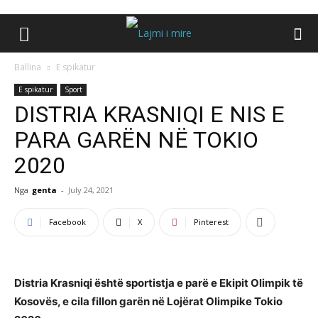
Ballina
E spikatur
E spikatur
Sport
DISTRIA KRASNIQI E NIS E
PARA GARËN NË TOKIO
2020
Nga
genta
-
July 24, 2021
Facebook
X
Pinterest
Distria Krasniqi është sportistja e parë e Ekipit Olimpik të
Kosovës, e cila fillon garën në Lojërat Olimpike Tokio