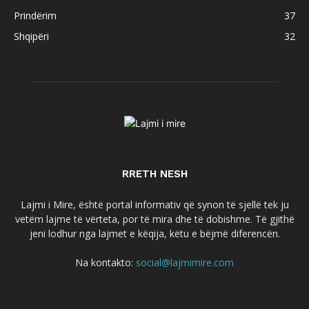
Prindërim
37
Shqipëri
32
RRETH NESH
Lajmi i Mire, është portal informativ që synon të sjellë tek ju
vetëm lajme të vërteta, por të mira dhe të dobishme. Të gjithë
jeni lodhur nga lajmet e këqija, këtu e bëjmë diferencën.
Na kontakto:
social@lajmimire.com