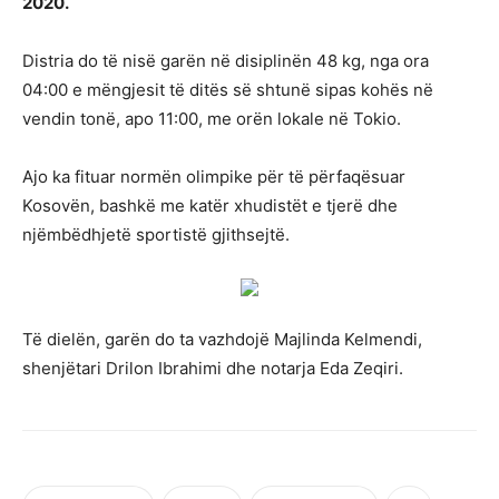
2020.
Distria do të nisë garën në disiplinën 48 kg, nga ora
04:00 e mëngjesit të ditës së shtunë sipas kohës në
vendin tonë, apo 11:00, me orën lokale në Tokio.
Ajo ka fituar normën olimpike për të përfaqësuar
Kosovën, bashkë me katër xhudistët e tjerë dhe
njëmbëdhjetë sportistë gjithsejtë.
Të dielën, garën do ta vazhdojë Majlinda Kelmendi,
shenjëtari Drilon Ibrahimi dhe notarja Eda Zeqiri.