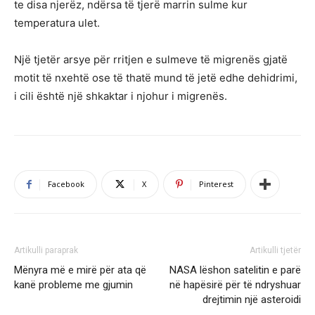
te disa njerëz, ndërsa të tjerë marrin sulme kur
temperatura ulet.
Një tjetër arsye për rritjen e sulmeve të migrenës gjatë
motit të nxehtë ose të thatë mund të jetë edhe dehidrimi,
i cili është një shkaktar i njohur i migrenës.
Facebook
X
Pinterest
Artikulli paraprak
Artikulli tjetër
Mënyra më e mirë për ata që
NASA lëshon satelitin e parë
kanë probleme me gjumin
në hapësirë për të ndryshuar
drejtimin një asteroidi