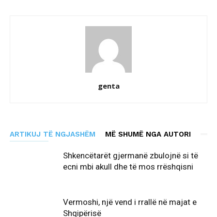
genta
ARTIKUJ TË NGJASHËM
MË SHUMË NGA AUTORI
Shkencëtarët gjermanë zbulojnë si të
ecni mbi akull dhe të mos rrëshqisni
Vermoshi, një vend i rrallë në majat e
Shqipërisë