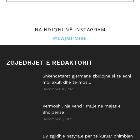
NA NDIQNI NË INSTAGRAM
@LAJMIIMIRE
ZGJEDHJET E REDAKTORIT
Shkencëtarët gjermanë zbulojnë si të ecni
mbi akull dhe të mos...
December 10, 2021
Vermoshi, një vend i rrallë në majat e
Shqipërisë
December 6, 2021
Dy zgjidhje natyrale për të kuruar dhimbjen