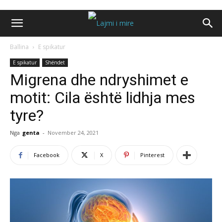
Ballina
E spikatur
E spikatur
Shëndet
Migrena dhe ndryshimet e
motit: Cila është lidhja mes
tyre?
Nga
genta
-
November 24, 2021
Facebook
X
Pinterest