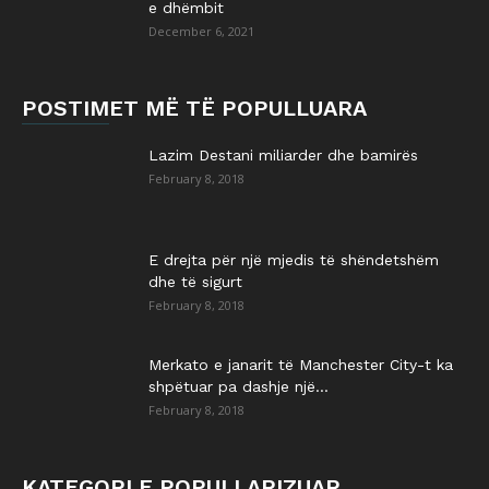
e dhëmbit
December 6, 2021
POSTIMET MË TË POPULLUARA
Lazim Destani miliarder dhe bamirës
February 8, 2018
E drejta për një mjedis të shëndetshëm
dhe të sigurt
February 8, 2018
Merkato e janarit të Manchester City-t ka
shpëtuar pa dashje një...
February 8, 2018
KATEGORI E POPULLARIZUAR