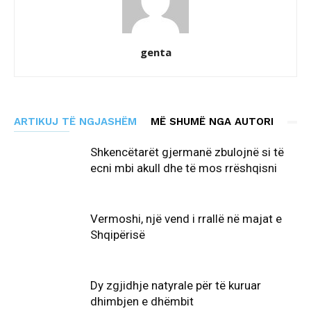
genta
ARTIKUJ TË NGJASHËM
MË SHUMË NGA AUTORI
Shkencëtarët gjermanë zbulojnë si të
ecni mbi akull dhe të mos rrëshqisni
Vermoshi, një vend i rrallë në majat e
Shqipërisë
Dy zgjidhje natyrale për të kuruar
dhimbjen e dhëmbit