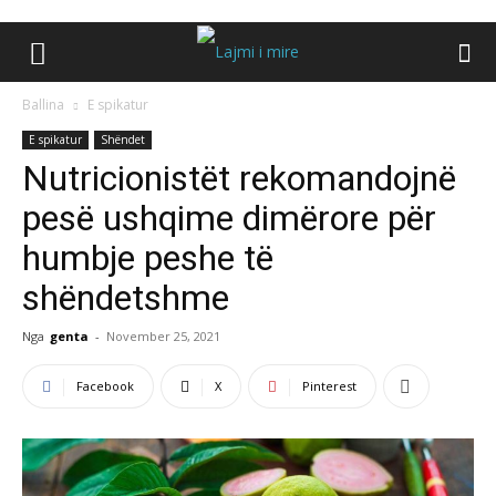
Ballina
E spikatur
E spikatur
Shëndet
Nutricionistët rekomandojnë
pesë ushqime dimërore për
humbje peshe të
shëndetshme
Nga
genta
-
November 25, 2021
Facebook
X
Pinterest