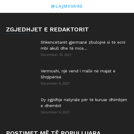
@LAJMIIMIRE
ZGJEDHJET E REDAKTORIT
Shkencëtarët gjermanë zbulojnë si të ecni
mbi akull dhe të mos...
December 10, 2021
Vermoshi, një vend i rrallë në majat e
Shqipërisë
December 6, 2021
Dy zgjidhje natyrale për të kuruar dhimbjen
e dhëmbit
December 6, 2021
POSTIMET MË TË POPULLUARA