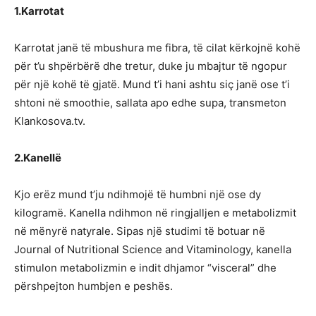
1.Karrotat
Karrotat janë të mbushura me fibra, të cilat kërkojnë kohë
për t’u shpërbërë dhe tretur, duke ju mbajtur të ngopur
për një kohë të gjatë. Mund t’i hani ashtu siç janë ose t’i
shtoni në smoothie, sallata apo edhe supa, transmeton
Klankosova.tv.
2.Kanellë
Kjo erëz mund t’ju ndihmojë të humbni një ose dy
kilogramë. Kanella ndihmon në ringjalljen e metabolizmit
në mënyrë natyrale. Sipas një studimi të botuar në
Journal of Nutritional Science and Vitaminology, kanella
stimulon metabolizmin e indit dhjamor “visceral” dhe
përshpejton humbjen e peshës.