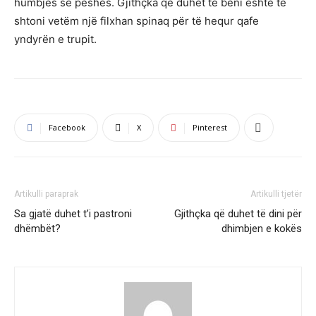
humbjes së peshës. Gjithçka që duhet të bëni është të
shtoni vetëm një filxhan spinaq për të hequr qafe
yndyrën e trupit.
Facebook
X
Pinterest
Artikulli paraprak
Artikulli tjetër
Sa gjatë duhet t’i pastroni
Gjithçka që duhet të dini për
dhëmbët?
dhimbjen e kokës