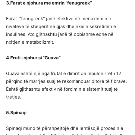
3.Farat e njohura me emrin “fenugreek”
Farat “fenugreek” janë efektive në menaxhimin e
niveleve të sheqerit në gjak dhe nxisin sekretimin e
insulinës. Ato gjithashtu janë të dobishme edhe në
nxitjen e metabolizmit.
4.Fruti i njohur si “Guava”
Guava është një nga frutat e dimrit që mbulon rreth 12
përqind të marrjes suaj të rekomanduar ditore të fibrave.
Është gjithashtu efektiv në forcimin e sistemit tuaj të
tretjes.
5.Spinaqi
Spinaqi mund të përshpejtojë dhe lehtësojë procesin e