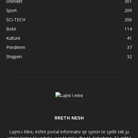
Shëndet
301
Sport
209
SCI-TECH
206
Botë
114
Kulturë
41
Prindërim
37
Shqipëri
32
RRETH NESH
Lajmi i Mire, është portal informativ që synon të sjellë tek ju