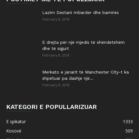
Lazim Destani miliarder dhe bamirës
February 8, 2018
E drejta për një mjedis të shëndetshëm
dhe të sigurt
February 8, 2018
Merkato e janarit të Manchester City-t ka
shpëtuar pa dashje një...
February 8, 2018
KATEGORI E POPULLARIZUAR
E spikatur
1333
Kosovë
509