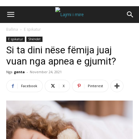
Ballina
E spikatur
E spikatur
Shëndet
Si ta dini nëse fëmija juaj
vuan nga apnea e gjumit?
Nga
genta
-
November 24, 2021
Facebook
X
Pinterest