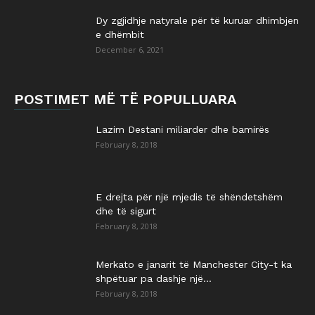
Dy zgjidhje natyrale për të kuruar dhimbjen
e dhëmbit
December 6, 2021
POSTIMET MË TË POPULLUARA
Lazim Destani miliarder dhe bamirës
February 8, 2018
E drejta për një mjedis të shëndetshëm
dhe të sigurt
February 8, 2018
Merkato e janarit të Manchester City-t ka
shpëtuar pa dashje një...
February 8, 2018