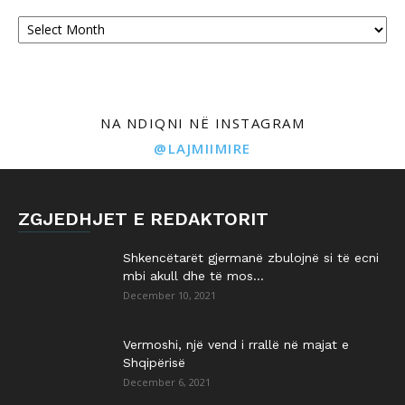
Archives
NA NDIQNI NË INSTAGRAM
@LAJMIIMIRE
ZGJEDHJET E REDAKTORIT
Shkencëtarët gjermanë zbulojnë si të ecni
mbi akull dhe të mos...
December 10, 2021
Vermoshi, një vend i rrallë në majat e
Shqipërisë
December 6, 2021