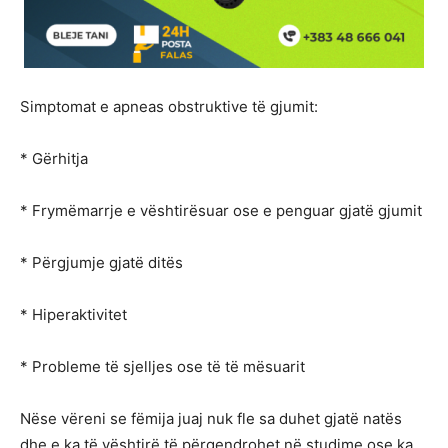
Simptomat e apneas obstruktive të gjumit:
* Gërhitja
* Frymëmarrje e vështirësuar ose e penguar gjatë gjumit
* Përgjumje gjatë ditës
* Hiperaktivitet
* Probleme të sjelljes ose të të mësuarit
Nëse vëreni se fëmija juaj nuk fle sa duhet gjatë natës
dhe e ka të vështirë të përqendrohet në studime ose ka