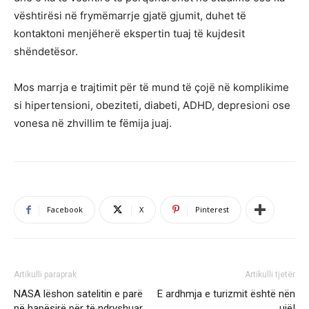
vështirësi në frymëmarrje gjatë gjumit, duhet të
kontaktoni menjëherë ekspertin tuaj të kujdesit
shëndetësor.
Mos marrja e trajtimit për të mund të çojë në komplikime
si hipertensioni, obeziteti, diabeti, ADHD, depresioni ose
vonesa në zhvillim te fëmija juaj.
Facebook
X
Pinterest
Artikulli paraprak
Artikulli tjetër
NASA lëshon satelitin e parë
E ardhmja e turizmit është nën
në hapësirë për të ndryshuar
ujë!