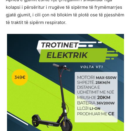
kolapsi i përsëritur i rrugëve të sipërme të frymëmarrjes
gjatë gjumit, i cili çon në bllokim të plotë ose të pjesshëm
të traktit të sipërm respirator.