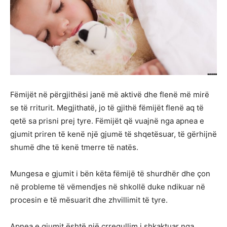
Fëmijët në përgjithësi janë më aktivë dhe flenë më mirë
se të rriturit. Megjithatë, jo të gjithë fëmijët flenë aq të
qetë sa prisni prej tyre. Fëmijët që vuajnë nga apnea e
gjumit priren të kenë një gjumë të shqetësuar, të gërhijnë
shumë dhe të kenë tmerre të natës.
Mungesa e gjumit i bën këta fëmijë të shurdhër dhe çon
në probleme të vëmendjes në shkollë duke ndikuar në
procesin e të mësuarit dhe zhvillimit të tyre.
Apnea e gjumit është një çrregullim i shkaktuar nga