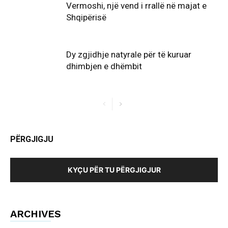
Vermoshi, një vend i rrallë në majat e
Shqipërisë
Dy zgjidhje natyrale për të kuruar
dhimbjen e dhëmbit
PËRGJIGJU
KYÇU PËR TU PËRGJIGJUR
ARCHIVES