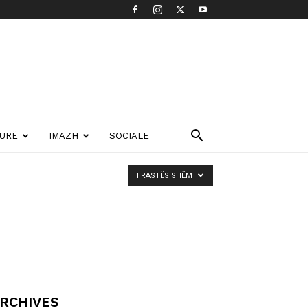
TURË
IMAZH
SOCIALE
I RASTËSISHËM
RCHIVES