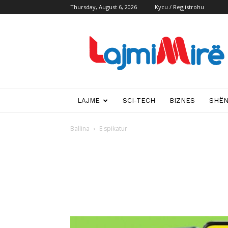
Thursday, August 6, 2026
Kycu / Regjistrohu
Lajmi
i
mire
LAJME
SCI-TECH
BIZNES
SHË
Ballina
E spikatur