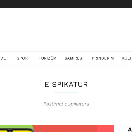
NDET
SPORT
TURIZËM
BAMIRËSI
PRINDËRIM
KUL
E SPIKATUR
Postimet e spikatura
A