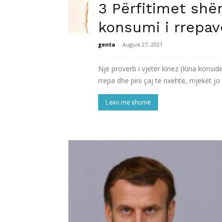
3 Përfitimet shë
konsumi i rrepav
genta
-
August 27, 2021
Një proverb i vjetër kinez (Kina konsid
rrepa dhe pini çaj të nxehtë, mjekët jo
Lexo më shumë