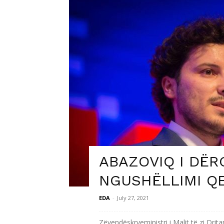
ABAZOVIQ I DË
NGUSHËLLIMI Q
EDA
-
July 27, 2021
Zëvendëskryeministri i Malit të zi Drit