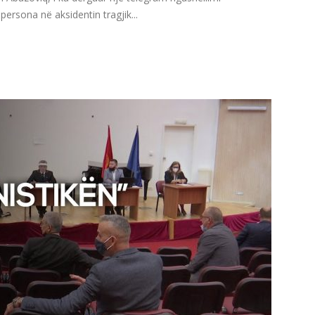
ersona në aksidentin tragjik...