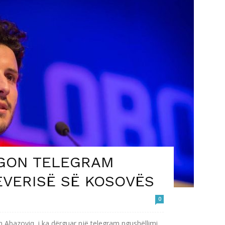
RGON TELEGRAM
EVERISË SË KOSOVËS
0
an Abazoviq, i ka dërguar një telegram ngushëllimi