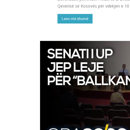
Qeverisë së Kosovës për vdekjen e 10 p
Lexo më shumë