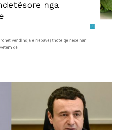
ndetësore nga
e
0
erohet vendlindja e rrepave) thotë që nëse hani
 vetëm që...