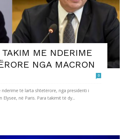
Ë TAKIM ME NDERIME
TËRORE NGA MACRON
0
e nderime të larta shtetërore, nga presidenti i
lysee, në Paris. Para takimit të dy...