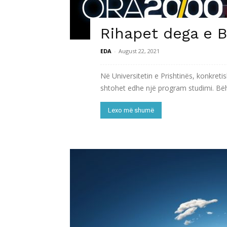
Rihapet dega e B
EDA
-
August 22, 2021
Në Universitetin e Prishtinës, konkretis
shtohet edhe një program studimi. Bëhet 
Lexo më shumë