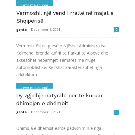
Lexo më shumë
Vermoshi, një vend i rrallë në majat e
Shqipërisë
genta
-
December 6, 2021
0
Vermoshi është pjesë e Njësisë Administrative
Kelmend, brenda kufirit të Parkut të Alpeve dhe
aksesohet nëpërmjet Tamarës me rrugë
automobilistike. Ky fshat karakterizohet nga
arkitektura...
Lexo më shumë
Dy zgjidhje natyrale për të kuruar
dhimbjen e dhëmbit
genta
-
December 6, 2021
0
Dhimbja e dhëmbit është padyshim një nga