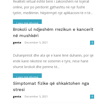
Realiteti virtual është bërë i zakonshëm në lojërat
online, por po përdoret gjithashtu në një fushë
tjetër, meditimin. Nëpërmjet një aplikacioni të ri të...
Lexo më shumë
Brokoli ul ndjeshëm rrezikun e kancerit
në mushkëri
genta
-
December 5, 2021
0
Duhanpirësit dhe ata që e kanë lënë duhanin, por që
ende kanë nikotinë në sistemin e tyre, nëse hanë
shumë brokoli dhe perime të...
Lexo më shumë
Simptomat fizike që shkaktohen nga
stresi
genta
-
December 5, 2021
0