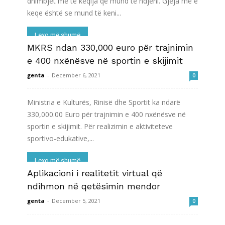
dhimbjet më të këqija që mund të ndjeni. Gjëja më e
keqe është se mund të keni...
Lexo më shumë
MKRS ndan 330,000 euro për trajnimin
e 400 nxënësve në sportin e skijimit
genta
-
December 6, 2021
0
Ministria e Kulturës, Rinisë dhe Sportit ka ndarë
330,000.00 Euro për trajnimin e 400 nxënësve në
sportin e skijimit. Për realizimin e aktiviteteve
sportivo-edukative,...
Lexo më shumë
Aplikacioni i realitetit virtual që
ndihmon në qetësimin mendor
genta
-
December 5, 2021
0