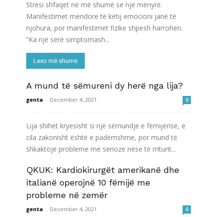
Stresi shfaqet në më shumë se një mënyrë.
Manifestimet mendore të këtij emocioni janë të
njohura, por manifestimet fizike shpesh harrohen.
“Ka një sërë simptomash...
Lexo më shumë
A mund të sëmureni dy herë nga lija?
genta
-
December 4, 2021
0
Lija shihet kryesisht si një sëmundje e fëmijërisë, e
cila zakonisht është e padëmshme, por mund të
shkaktojë probleme më serioze nëse të rriturit...
QKUK: Kardiokirurgët amerikanë dhe
Lexo më shumë
italianë operojnë 10 fëmijë me
probleme në zemër
genta
-
December 4, 2021
0