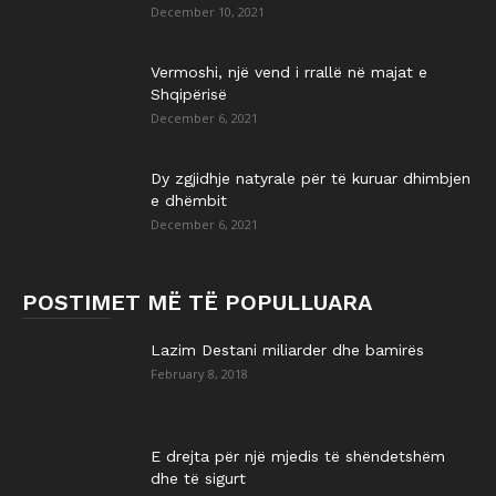
December 10, 2021
Vermoshi, një vend i rrallë në majat e
Shqipërisë
December 6, 2021
Dy zgjidhje natyrale për të kuruar dhimbjen
e dhëmbit
December 6, 2021
POSTIMET MË TË POPULLUARA
Lazim Destani miliarder dhe bamirës
February 8, 2018
E drejta për një mjedis të shëndetshëm
dhe të sigurt