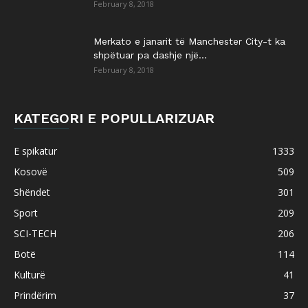
February 8, 2018
Merkato e janarit të Manchester City-t ka
shpëtuar pa dashje një...
February 8, 2018
KATEGORI E POPULLARIZUAR
E spikatur
1333
Kosovë
509
Shëndet
301
Sport
209
SCI-TECH
206
Botë
114
Kulturë
41
Prindërim
37