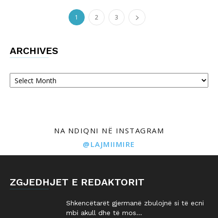
1
2
3
ARCHIVES
Archives
NA NDIQNI NË INSTAGRAM
@LAJMIIMIRE
ZGJEDHJET E REDAKTORIT
Shkencëtarët gjermanë zbulojnë si të ecni
mbi akull dhe të mos...