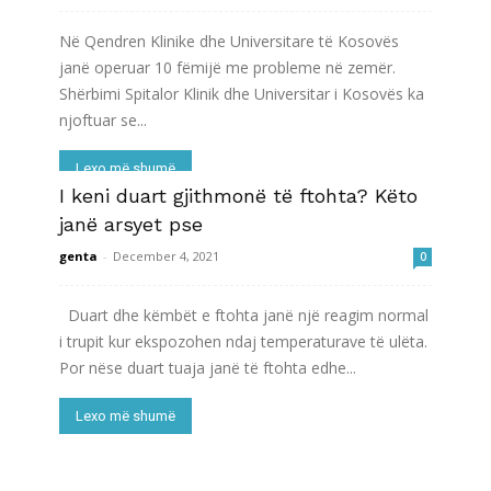
Në Qendren Klinike dhe Universitare të Kosovës
janë operuar 10 fëmijë me probleme në zemër.
Shërbimi Spitalor Klinik dhe Universitar i Kosovës ka
njoftuar se...
Lexo më shumë
I keni duart gjithmonë të ftohta? Këto
janë arsyet pse
genta
-
December 4, 2021
0
Duart dhe këmbët e ftohta janë një reagim normal
i trupit kur ekspozohen ndaj temperaturave të ulëta.
Por nëse duart tuaja janë të ftohta edhe...
Lexo më shumë