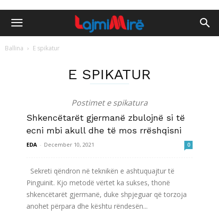
Ballina
E spikatur
E SPIKATUR
Postimet e spikatura
Shkencëtarët gjermanë zbulojnë si të
ecni mbi akull dhe të mos rrëshqisni
EDA
-
December 10, 2021
0
Sekreti qëndron në teknikën e ashtuquajtur të
Pinguinit. Kjo metodë vërtet ka sukses, thonë
shkencëtarët gjermanë, duke shpjeguar që torzoja
anohet përpara dhe kështu rëndesën...