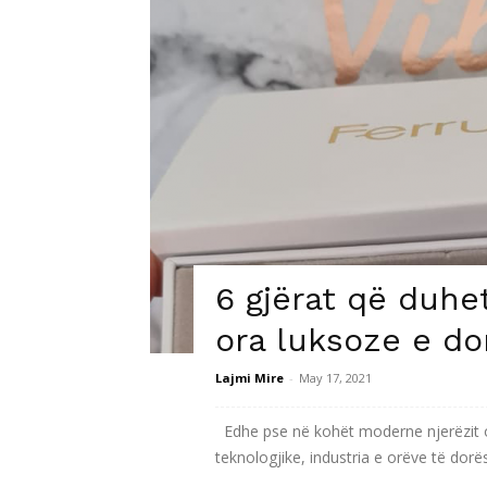
6 gjërat që duhet
ora luksoze e do
Lajmi Mire
-
May 17, 2021
Edhe pse në kohët moderne njerëzit or
teknologjike, industria e orëve të dor