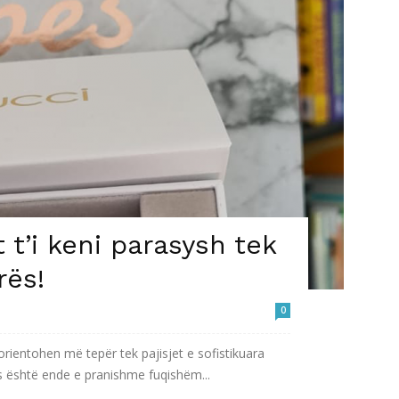
 t’i keni parasysh tek
rës!
0
ientohen më tepër tek pajisjet e sofistikuara
ës është ende e pranishme fuqishëm...