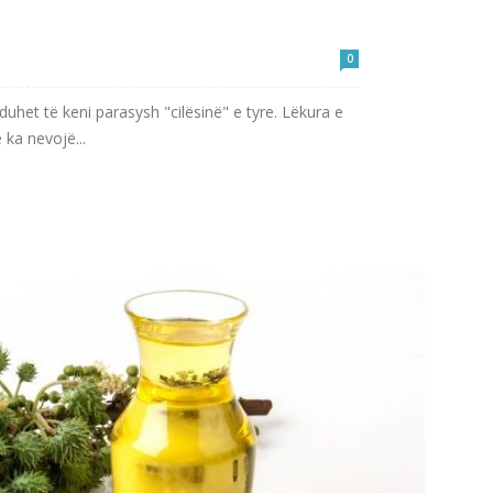
0
ë duhet të keni parasysh "cilësinë" e tyre. Lëkura e
ka nevojë...