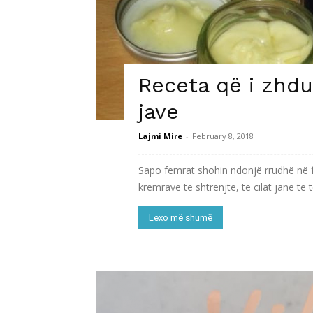
Receta që i zhdu
jave
Lajmi Mire
-
February 8, 2018
Sapo femrat shohin ndonjë rrudhë në fy
kremrave të shtrenjtë, të cilat janë të 
Lexo më shumë