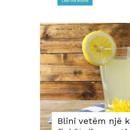
Lexo më shumë
Blini vetëm një k