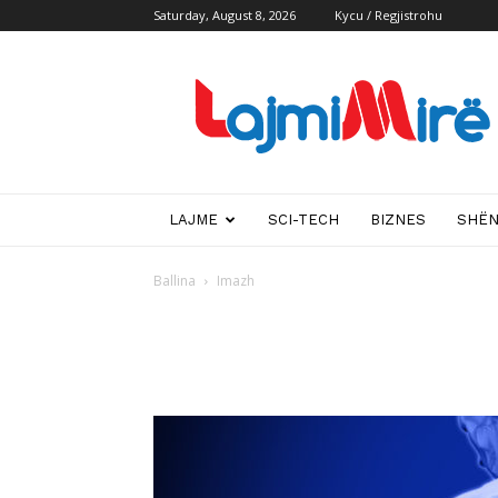
Saturday, August 8, 2026
Kycu / Regjistrohu
Lajmi
i
mire
LAJME
SCI-TECH
BIZNES
SHË
Ballina
Imazh