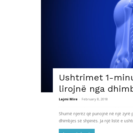
Ushtrimet 1-min
lirojnë nga dhim
Lajmi Mire
-
February 8, 2018
Shumë njerëz që punojnë në një zyrë p
dhimbjes së shpinës. Ja një listë e ush