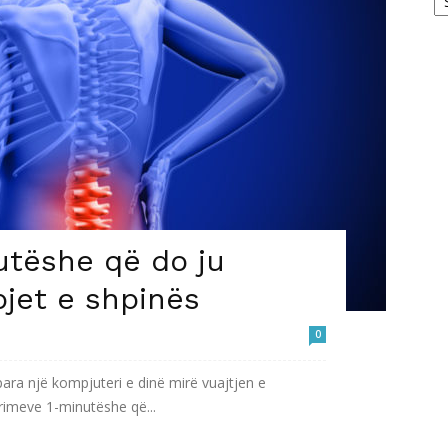
utëshe që do ju
bjet e shpinës
0
ara një kompjuteri e dinë mirë vuajtjen e
trimeve 1-minutëshe që...