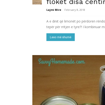
flokët disa cent
Lajmi Mire
-
February 8, 2018
A e dinit që limonët po përdoren rënd
tepër për rritjen e tyre?! I kombinuar m
Lexo më shumë