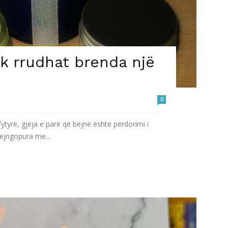
k rrudhat brenda një
0
tyrë, gjëja e parë që bëjnë është përdorimi i
tejngopura me...