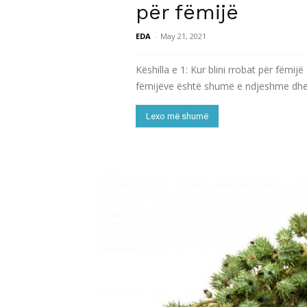
për fëmijë
EDA
-
May 21, 2021
Këshilla e 1: Kur blini rrobat për fëmij
fëmijëve është shumë e ndjeshme dhe 
Lexo më shumë