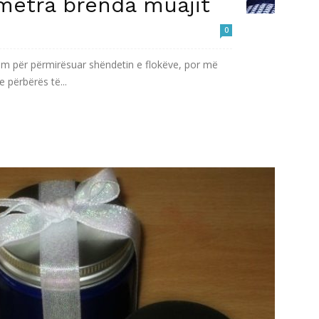
imetra brenda muajit
0
om për përmirësuar shëndetin e flokëve, por më
e përbërës të...