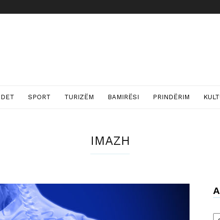
NDET
SPORT
TURIZËM
BAMIRËSI
PRINDËRIM
KUL
IMAZH
A
Ar