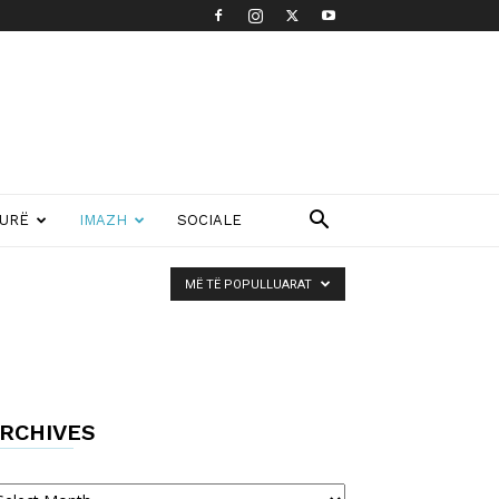
TURË
IMAZH
SOCIALE
MË TË POPULLUARAT
RCHIVES
chives